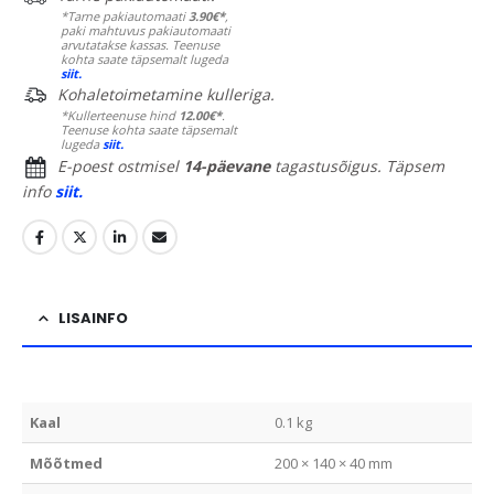
*Tarne pakiautomaati
3.90€*
,
paki mahtuvus pakiautomaati
arvutatakse kassas. Teenuse
kohta saate täpsemalt lugeda
siit.
Kohaletoimetamine kulleriga.
*Kullerteenuse hind
12.00€*
.
Teenuse kohta saate täpsemalt
lugeda
siit.
E-poest ostmisel
14-päevane
tagastusõigus. Täpsem
info
siit.
LISAINFO
Kaal
0.1 kg
Mõõtmed
200 × 140 × 40 mm