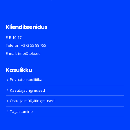
Klienditeenidus
E-R 10-17
Telefon:
+372 55 88 755
E-mail:
info@telo.ee
Kasulikku
Privaatsuspoliitika
Kasutajatingimused
Ostu- ja müügitingimused
Tagastamine