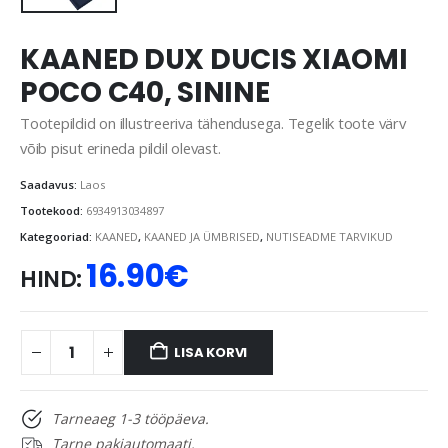
KAANED DUX DUCIS XIAOMI
POCO C40, SININE
Tootepildid on illustreeriva tähendusega. Tegelik toote värv
võib pisut erineda pildil olevast.
Saadavus:
Laos
Tootekood:
6934913034897
Kategooriad:
KAANED
,
KAANED JA ÜMBRISED
,
NUTISEADME TARVIKUD
16.90
€
HIND:
LISA KORVI
Tarneaeg 1-3 tööpäeva.
Tarne pakiautomaati.