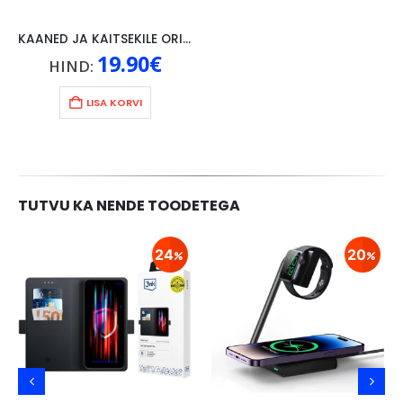
KAANED JA KAITSEKILE ORIGINAAL LENOVO P10, MUST
19.90
€
HIND:
LISA KORVI
TUTVU KA NENDE TOODETEGA
24
20