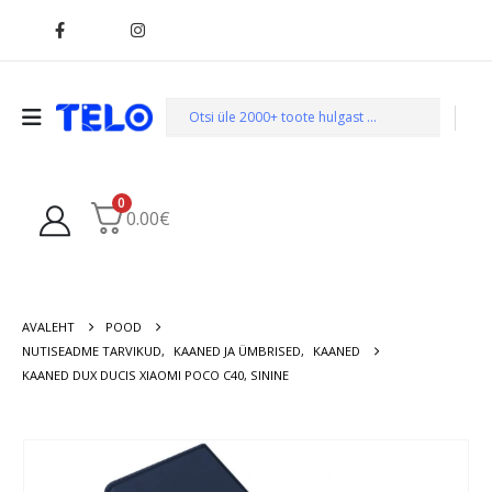
0
0.00
€
AVALEHT
POOD
NUTISEADME TARVIKUD
,
KAANED JA ÜMBRISED
,
KAANED
KAANED DUX DUCIS XIAOMI POCO C40, SININE