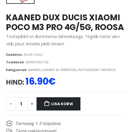
KAANED DUX DUCIS XIAOMI
POCO M3 PRO 4G/5G, ROOSA
Tootepildid on illustreeriva tähendusega. Tegelik toote värv
võib pisut erineda pildil olevast.
Saadavus:
Ainult 2 laos
Tootekood:
6934913051726
Kategooriad:
KAANED
,
KAANED JA ÜMBRISED
,
NUTISEADME TARVIKUD
16.90
€
HIND:
LISA KORVI
Tarneaeg 1-3 tööpäeva.
Tarne pakiautomaati.