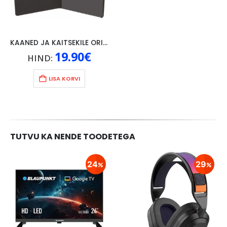
KAANED JA KAITSEKILE ORIGINAAL LENOVO P10, MUST
19.90
€
HIND:
LISA KORVI
TUTVU KA NENDE TOODETEGA
24
29