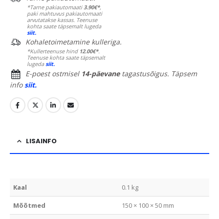
*Tarne pakiautomaati
3.90€*
,
paki mahtuvus pakiautomaati
arvutatakse kassas. Teenuse
kohta saate täpsemalt lugeda
siit.
Kohaletoimetamine kulleriga.
*Kullerteenuse hind
12.00€*
.
Teenuse kohta saate täpsemalt
lugeda
siit.
E-poest ostmisel
14-päevane
tagastusõigus. Täpsem
info
siit.
LISAINFO
Kaal
0.1 kg
Mõõtmed
150 × 100 × 50 mm