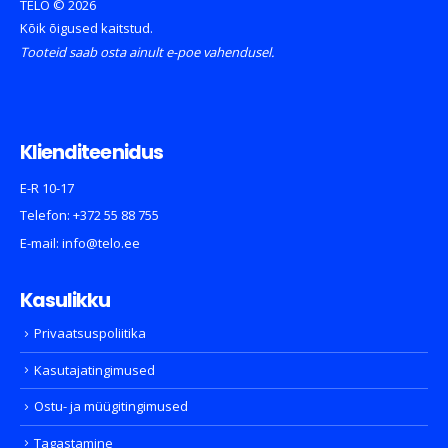
TELO © 2026
Kõik õigused kaitstud.
Tooteid saab osta ainult e-poe vahendusel.
Klienditeenidus
E-R 10-17
Telefon:
+372 55 88 755
E-mail:
info@telo.ee
Kasulikku
Privaatsuspoliitika
Kasutajatingimused
Ostu- ja müügitingimused
Tagastamine