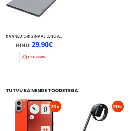
KAANED ORIGINAAL LENOVO TAB 4 10″, HALL
29.90
€
HIND:
LISA KORVI
TUTVU KA NENDE TOODETEGA
20
20