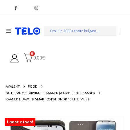
0
0.00
€
AVALEHT
POOD
NUTISEADME TARVIKUD
,
KAANED JA ÜMBRISED
,
KAANED
KAANED HUAWEI P SMART 2019/HONOR 10 LITE, MUST
Laost otsas!