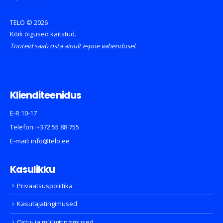
TELO © 2026
Kõik õigused kaitstud.
Tooteid saab osta ainult e-poe vahendusel.
Klienditeenidus
E-R 10-17
Telefon:
+372 55 88 755
E-mail:
info@telo.ee
Kasulikku
Privaatsuspoliitika
Kasutajatingimused
Ostu- ja müügitingimused