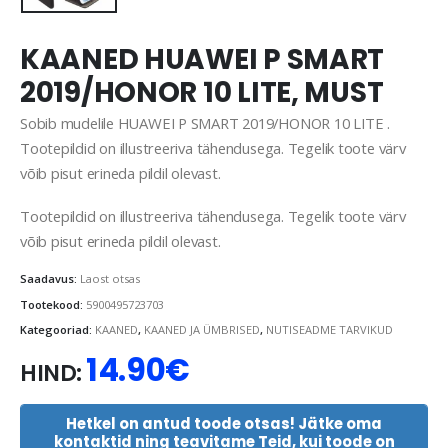
KAANED HUAWEI P SMART
2019/HONOR 10 LITE, MUST
Sobib mudelile HUAWEI P SMART 2019/HONOR 10 LITE .
Tootepildid on illustreeriva tähendusega. Tegelik toote värv
võib pisut erineda pildil olevast.
Tootepildid on illustreeriva tähendusega. Tegelik toote värv
võib pisut erineda pildil olevast.
Saadavus:
Laost otsas
Tootekood:
5900495723703
Kategooriad:
KAANED
,
KAANED JA ÜMBRISED
,
NUTISEADME TARVIKUD
14.90
€
HIND:
Hetkel on antud toode otsas! Jätke oma
kontaktid ning teavitame Teid, kui toode on