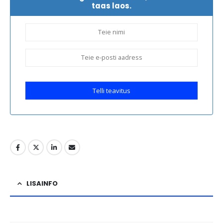
taas laos.
Telli teavitus
LISAINFO