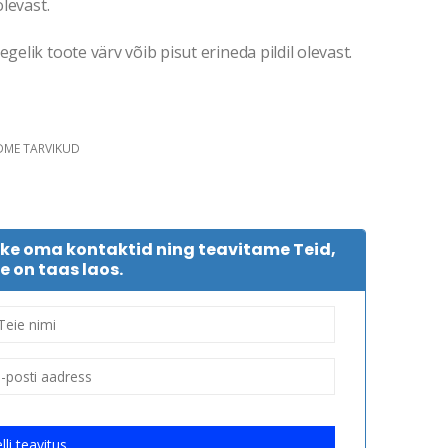
olevast.
gelik toote värv võib pisut erineda pildil olevast.
DME TARVIKUD
tke oma kontaktid ning teavitame Teid,
e on taas laos.
lli teavitus