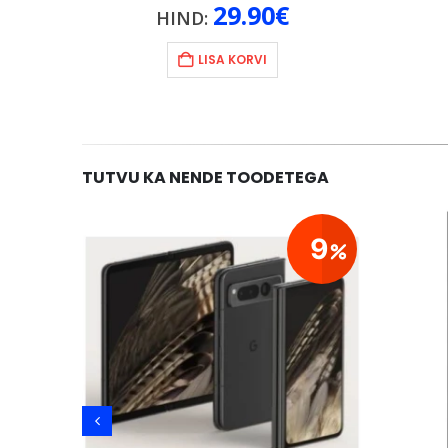
29.90
€
HIND:
LISA KORVI
TUTVU KA NENDE TOODETEGA
29
9