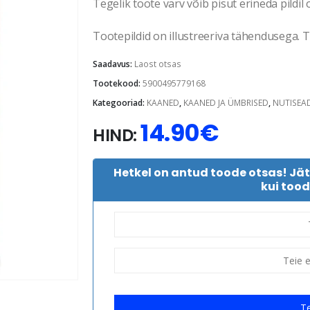
Tegelik toote värv võib pisut erineda pildil 
Tootepildid on illustreeriva tähendusega. Te
Saadavus:
Laost otsas
Tootekood:
5900495779168
Kategooriad:
KAANED
,
KAANED JA ÜMBRISED
,
NUTISEA
14.90
€
HIND:
Hetkel on antud toode otsas! Jä
kui tood
Te