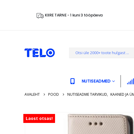
KIIRE TARNE - 1 kuni 3 tööpäeva
NUTISEADMED
AVALEHT
POOD
NUTISEADME TARVIKUD
,
KAANED JA Ü
Laost otsas!