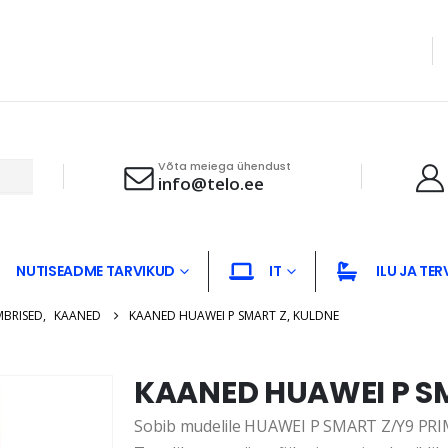
Võta meiega ühendust
info@telo.ee
NUTISEADME TARVIKUD
IT
ILU JA TER
MBRISED
,
KAANED
KAANED HUAWEI P SMART Z, KULDNE
KAANED HUAWEI P SM
Sobib mudelile HUAWEI P SMART Z/Y9 PRIME 