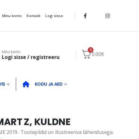
Minu konto
Kontakt
Logi sisse
0
Minu konto
0.00
€
Logi sisse / registreeru
VIS
KODU JA AED
ART Z, KULDNE
2019 . Tootepildid on illustreeriva tähendusega.