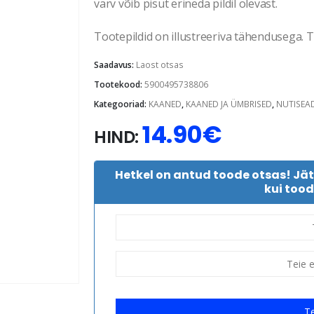
värv võib pisut erineda pildil olevast.
Tootepildid on illustreeriva tähendusega. Te
Saadavus:
Laost otsas
Tootekood:
5900495738806
Kategooriad:
KAANED
,
KAANED JA ÜMBRISED
,
NUTISEA
14.90
€
HIND:
Hetkel on antud toode otsas! Jä
kui tood
Te