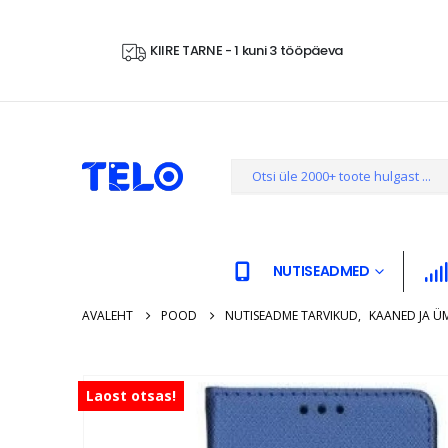
KIIRE TARNE - 1 kuni 3 tööpäeva
NUTISEADMED
AVALEHT
POOD
NUTISEADME TARVIKUD
,
KAANED JA Ü
Laost otsas!