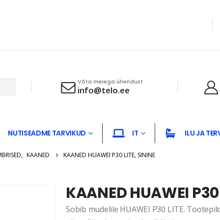
Võta meiega ühendust
info@telo.ee
NUTISEADME TARVIKUD
IT
ILU JA TER
MBRISED
,
KAANED
KAANED HUAWEI P30 LITE, SININE
KAANED HUAWEI P30 L
Sobib mudelile HUAWEI P30 LITE. Tootepildi