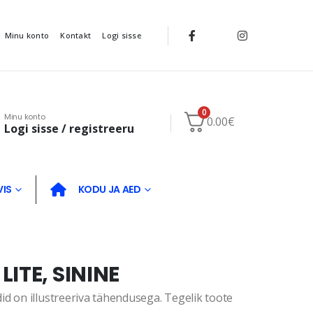
Minu konto
Kontakt
Logi sisse
0
Minu konto
0.00
€
Logi sisse / registreeru
VIS
KODU JA AED
ITE, SININE
d on illustreeriva tähendusega. Tegelik toote