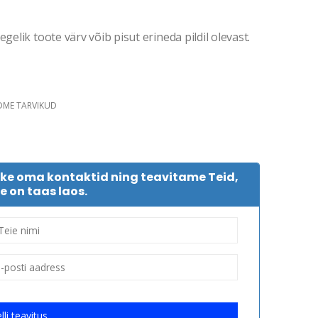
gelik toote värv võib pisut erineda pildil olevast.
DME TARVIKUD
tke oma kontaktid ning teavitame Teid,
e on taas laos.
lli teavitus