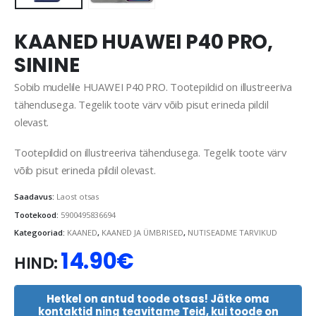
KAANED HUAWEI P40 PRO,
SININE
Sobib mudelile HUAWEI P40 PRO. Tootepildid on illustreeriva
tähendusega. Tegelik toote värv võib pisut erineda pildil
olevast.
Tootepildid on illustreeriva tähendusega. Tegelik toote värv
võib pisut erineda pildil olevast.
Saadavus:
Laost otsas
Tootekood:
5900495836694
Kategooriad:
KAANED
,
KAANED JA ÜMBRISED
,
NUTISEADME TARVIKUD
14.90
€
HIND:
Hetkel on antud toode otsas! Jätke oma
kontaktid ning teavitame Teid, kui toode on