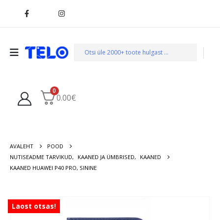
0
0.00
€
AVALEHT
POOD
NUTISEADME TARVIKUD
,
KAANED JA ÜMBRISED
,
KAANED
KAANED HUAWEI P40 PRO, SININE
Laost otsas!