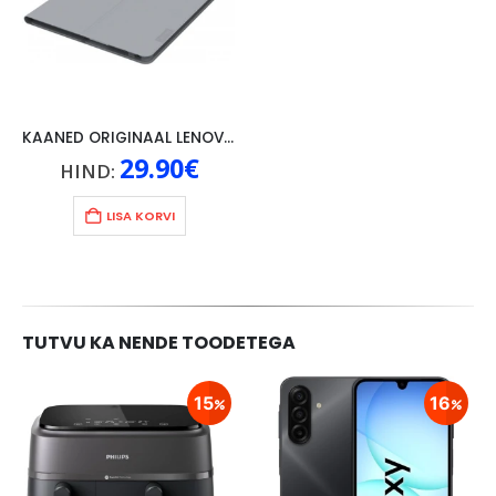
KAANED ORIGINAAL LENOVO TAB 4 10″, HALL
29.90
€
HIND:
LISA KORVI
TUTVU KA NENDE TOODETEGA
15
16