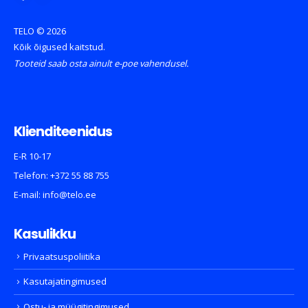
TELO © 2026
Kõik õigused kaitstud.
Tooteid saab osta ainult e-poe vahendusel.
Klienditeenidus
E-R 10-17
Telefon:
+372 55 88 755
E-mail:
info@telo.ee
Kasulikku
Privaatsuspoliitika
Kasutajatingimused
Ostu- ja müügitingimused