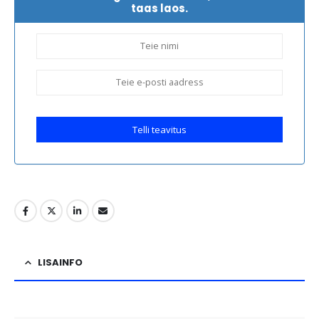
taas laos.
Telli teavitus
LISAINFO