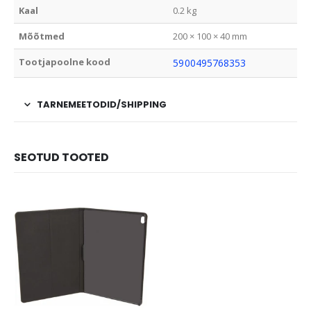
Kaal
0.2 kg
Mõõtmed
200 × 100 × 40 mm
Tootjapoolne kood
5900495768353
TARNEMEETODID/SHIPPING
SEOTUD TOOTED