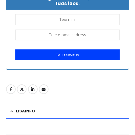
taas laos.
Telli teavitus
LISAINFO