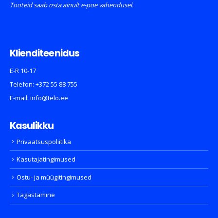
Tooteid saab osta ainult e-poe vahendusel.
Klienditeenidus
E-R 10-17
Telefon:
+372 55 88 755
E-mail:
info@telo.ee
Kasulikku
Privaatsuspoliitika
Kasutajatingimused
Ostu- ja müügitingimused
Tagastamine