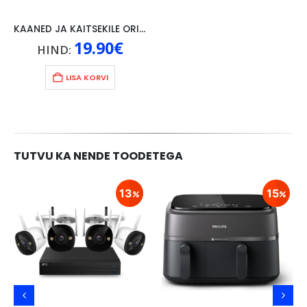
KAANED JA KAITSEKILE ORIGINAAL LENOVO P10, MUST
19.90
€
HIND:
LISA KORVI
TUTVU KA NENDE TOODETEGA
13
15