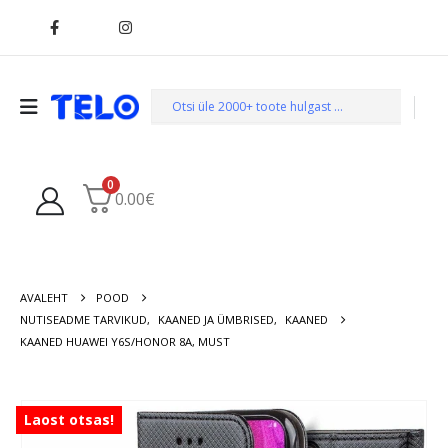
0
0.00
€
AVALEHT
POOD
NUTISEADME TARVIKUD
,
KAANED JA ÜMBRISED
,
KAANED
KAANED HUAWEI Y6S/HONOR 8A, MUST
Laost otsas!