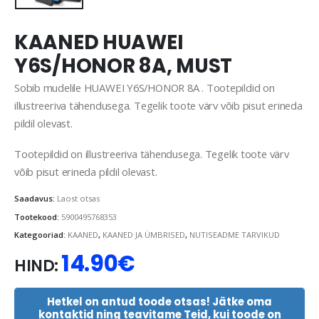
KAANED HUAWEI
Y6S/HONOR 8A, MUST
Sobib mudelile HUAWEI Y6S/HONOR 8A . Tootepildid on
illustreeriva tähendusega. Tegelik toote värv võib pisut erineda
pildil olevast.
Tootepildid on illustreeriva tähendusega. Tegelik toote värv
võib pisut erineda pildil olevast.
Saadavus:
Laost otsas
Tootekood:
5900495768353
Kategooriad:
KAANED
,
KAANED JA ÜMBRISED
,
NUTISEADME TARVIKUD
14.90
€
HIND:
Hetkel on antud toode otsas! Jätke oma
kontaktid ning teavitame Teid, kui toode on