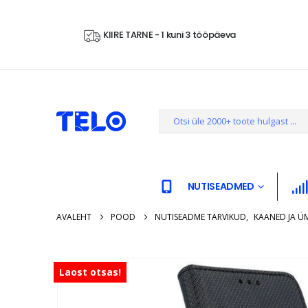
KIIRE TARNE - 1 kuni 3 tööpäeva
NUTISEADMED
AVALEHT
POOD
NUTISEADME TARVIKUD
,
KAANED JA Ü
Laost otsas!