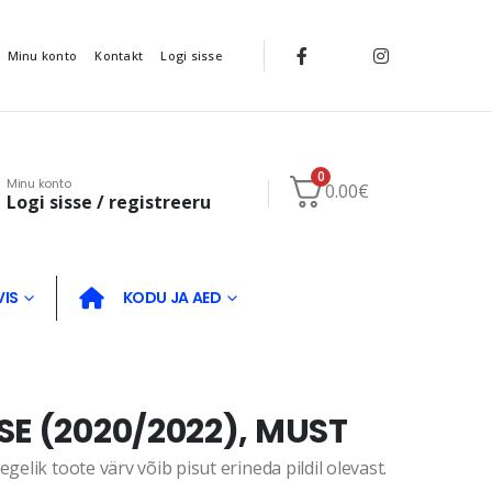
Minu konto
Kontakt
Logi sisse
0
Minu konto
0.00
€
Logi sisse / registreeru
VIS
KODU JA AED
SE (2020/2022), MUST
gelik toote värv võib pisut erineda pildil olevast.