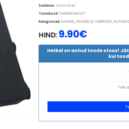
Saadavus:
Laost otsas
Tootekood:
5900495482327
Kategooriad:
KAANED
,
KAANED JA ÜMBRISED
,
NUTISEA
9.90
€
HIND:
Hetkel on antud toode otsas! Jä
kui tood
Te