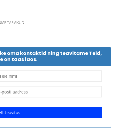
DME TARVIKUD
tke oma kontaktid ning teavitame Teid,
e on taas laos.
lli teavitus