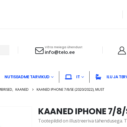
Võta meiega ühendust
info@telo.ee
NUTISEADME TARVIKUD
IT
ILU JA TER
MBRISED
,
KAANED
KAANED IPHONE 7/8/SE (2020/2022), MUST
KAANED IPHONE 7/8/
Tootepildid on illustreeriva tähendusega. Te