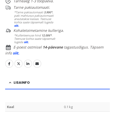
Tarneaeg 1-3 tööpäeva.
Tarne pakiautomaati.
*Tarne pakiautomaati
3.90€*
,
paki mahtuvus pakiautomaati
arvutatakse kassas. Teenuse
kohta saate täpsemalt lugeda
siit.
Kohaletoimetamine kulleriga.
*Kullerteenuse hind
12.00€*
.
Teenuse kohta saate täpsemalt
lugeda
siit.
E-poest ostmisel
14-päevane
tagastusõigus. Täpsem
info
siit.
LISAINFO
Kaal
0.1 kg