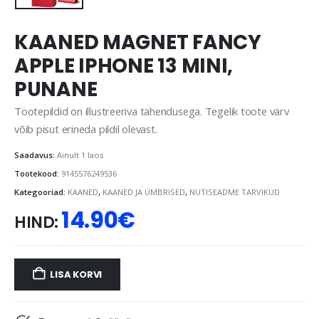
KAANED MAGNET FANCY
APPLE IPHONE 13 MINI,
PUNANE
Tootepildid on illustreeriva tähendusega. Tegelik toote värv
võib pisut erineda pildil olevast.
Saadavus:
Ainult 1 laos
Tootekood:
9145576249536
Kategooriad:
KAANED
,
KAANED JA ÜMBRISED
,
NUTISEADME TARVIKUD
14.90
€
HIND:
LISA KORVI