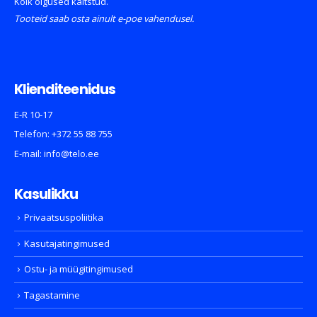
Kõik õigused kaitstud.
Tooteid saab osta ainult e-poe vahendusel.
Klienditeenidus
E-R 10-17
Telefon:
+372 55 88 755
E-mail:
info@telo.ee
Kasulikku
Privaatsuspoliitika
Kasutajatingimused
Ostu- ja müügitingimused
Tagastamine