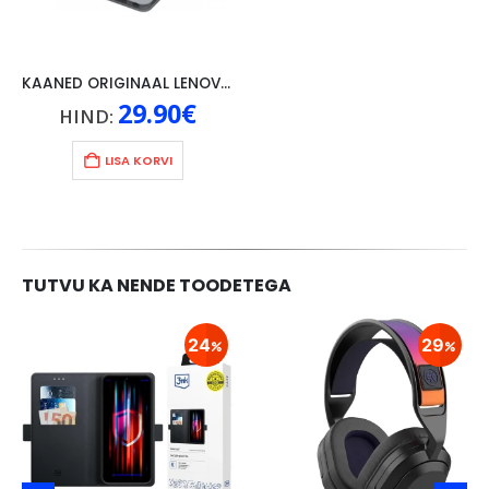
KAANED ORIGINAAL LENOVO TAB 4 10″, HALL
29.90
€
HIND:
LISA KORVI
TUTVU KA NENDE TOODETEGA
24
29