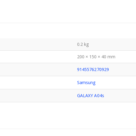
0.2 kg
200 × 150 × 40 mm
9145576270929
Samsung
GALAXY A04s