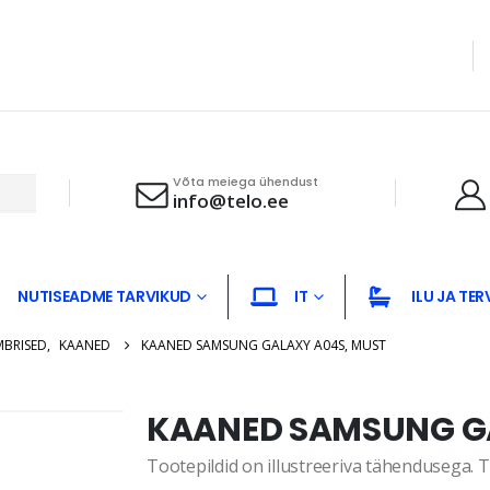
Võta meiega ühendust
info@telo.ee
NUTISEADME TARVIKUD
IT
ILU JA TER
MBRISED
,
KAANED
KAANED SAMSUNG GALAXY A04S, MUST
KAANED SAMSUNG G
Tootepildid on illustreeriva tähendusega. Te