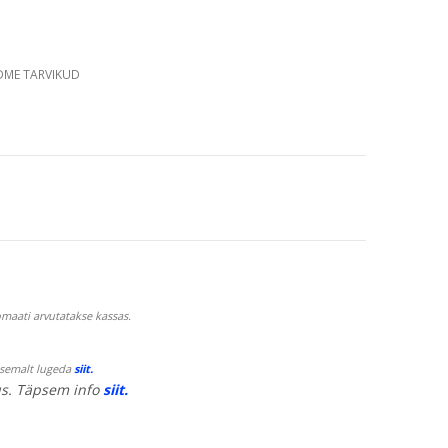
DME TARVIKUD
maati arvutatakse kassas.
psemalt lugeda
siit.
s. Täpsem info
siit.