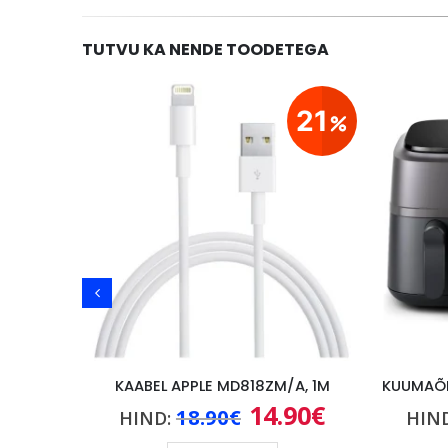
TUTVU KA NENDE TOODETEGA
23
21
AKUPANK BASEUS PICOGO AM41 5000mAh, 20W, KAABEL USB-C 60W/30CM, HALL
KAABEL APPLE MD818ZM/A, 1M
0
€
14.90
€
Praegune
Algne
Praegune
18.90
€
HIND:
HIN
hind
hind
hind
on:
oli:
on: