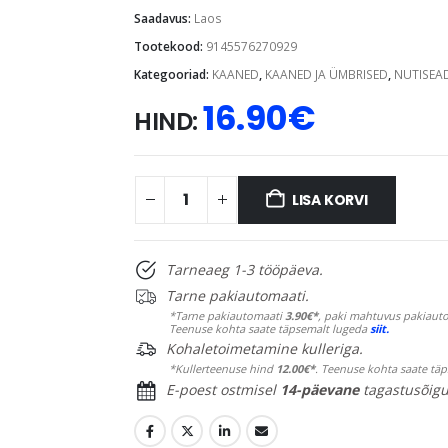
Saadavus:
Laos
Tootekood:
9145576270929
Kategooriad:
KAANED
,
KAANED JA ÜMBRISED
,
NUTISEA
16.90
€
HIND:
LISA KORVI
Tarneaeg 1-3 tööpäeva.
Tarne pakiautomaati.
*Tarne pakiautomaati
3.90€*
, paki mahtuvus pakiauto
Teenuse kohta saate täpsemalt lugeda
siit.
Kohaletoimetamine kulleriga.
*Kullerteenuse hind
12.00€*
. Teenuse kohta saate tä
E-poest ostmisel
14-päevane
tagastusõigu