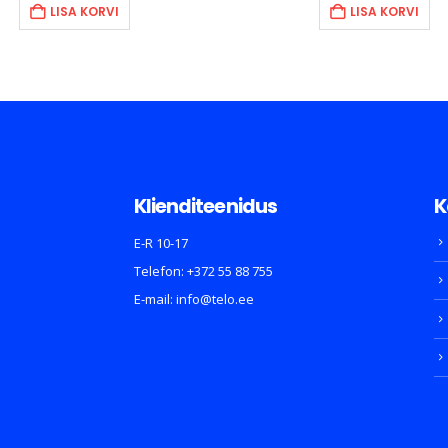
LISA KORVI
LISA KORVI
189.00€.
159.90€.
19.90
Klienditeenidus
K
E-R 10-17
Telefon:
+372 55 88 755
E-mail:
info@telo.ee