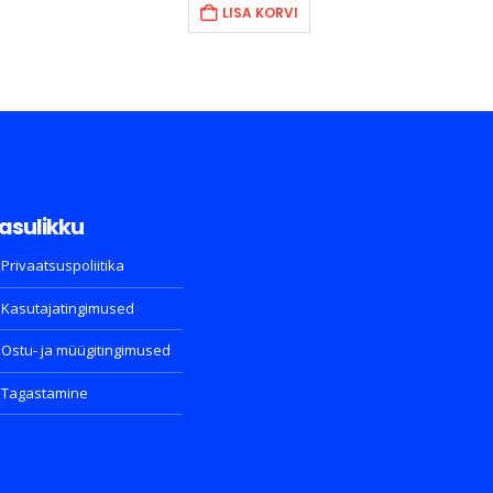
LISA KORVI
€.
15.90€.
69.90€.
49.90€.
asulikku
Privaatsuspoliitika
Kasutajatingimused
Ostu- ja müügitingimused
Tagastamine