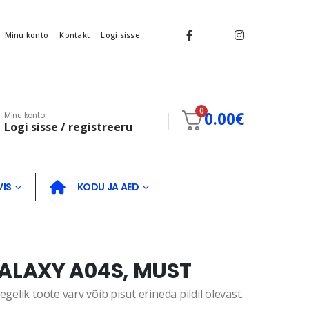
Minu konto
Kontakt
Logi sisse
0
0.00
€
Minu konto
Logi sisse / registreeru
VIS
KODU JA AED
ALAXY A04S, MUST
gelik toote värv võib pisut erineda pildil olevast.