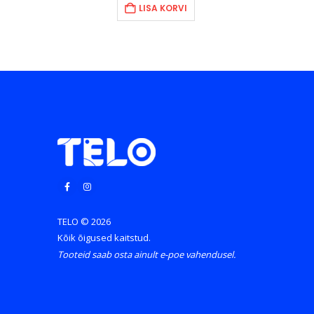
LISA KORVI
.
26.90€.
18.90€.
14.90€.
TELO © 2026
Kõik õigused kaitstud.
Tooteid saab osta ainult e-poe vahendusel.