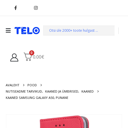
0
0.00
€
AVALEHT
POOD
NUTISEADME TARVIKUD
,
KAANED JA ÜMBRISED
,
KAANED
KAANED SAMSUNG GALAXY A50, PUNANE