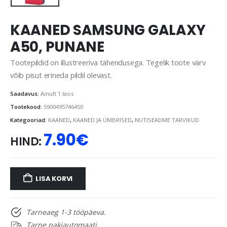
KAANED SAMSUNG GALAXY
A50, PUNANE
Tootepildid on illustreeriva tähendusega. Tegelik toote värv
võib pisut erineda pildil olevast.
Saadavus:
Ainult 1 laos
Tootekood:
5900495746450
Kategooriad:
KAANED
,
KAANED JA ÜMBRISED
,
NUTISEADME TARVIKUD
7.90
€
HIND:
LISA KORVI
Tarneaeg 1-3 tööpäeva.
Tarne pakiautomaati.