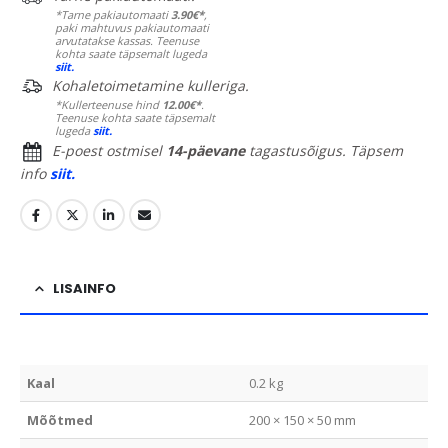
*Tarne pakiautomaati
3.90€*
,
paki mahtuvus pakiautomaati
arvutatakse kassas. Teenuse
kohta saate täpsemalt lugeda
siit.
Kohaletoimetamine kulleriga.
*Kullerteenuse hind
12.00€*
.
Teenuse kohta saate täpsemalt
lugeda
siit.
E-poest ostmisel
14-päevane
tagastusõigus. Täpsem
info
siit.
LISAINFO
Kaal
0.2 kg
Mõõtmed
200 × 150 × 50 mm