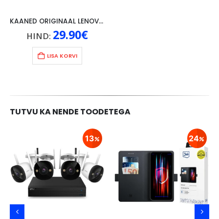
KAANED ORIGINAAL LENOVO TAB 4 10″, HALL
29.90
€
HIND:
LISA KORVI
TUTVU KA NENDE TOODETEGA
13
24