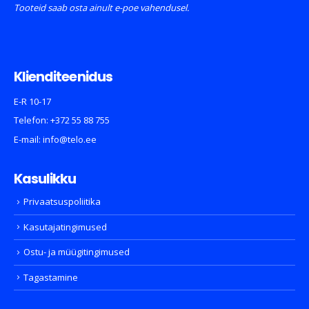
Tooteid saab osta ainult e-poe vahendusel.
Klienditeenidus
E-R 10-17
Telefon:
+372 55 88 755
E-mail:
info@telo.ee
Kasulikku
Privaatsuspoliitika
Kasutajatingimused
Ostu- ja müügitingimused
Tagastamine