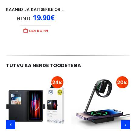
KAANED JA KAITSEKILE ORIGINAAL LENOVO P10, MUST
19.90
€
HIND:
LISA KORVI
TUTVU KA NENDE TOODETEGA
24
20