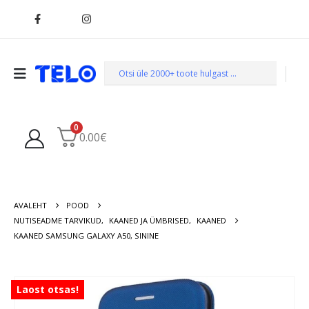
0
0.00
€
AVALEHT
POOD
NUTISEADME TARVIKUD
,
KAANED JA ÜMBRISED
,
KAANED
KAANED SAMSUNG GALAXY A50, SININE
Laost otsas!