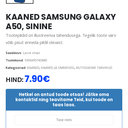
KAANED SAMSUNG GALAXY
A50, SININE
Tootepildid on illustreeriva tähendusega. Tegelik toote värv
võib pisut erineda pildil olevast.
Saadavus:
Laost otsas
Tootekood:
5900495745880
Kategooriad:
KAANED
,
KAANED JA ÜMBRISED
,
NUTISEADME TARVIKUD
7.90
€
HIND:
Hetkel on antud toode otsas! Jätke oma
kontaktid ning teavitame Teid, kui toode on
taas laos.