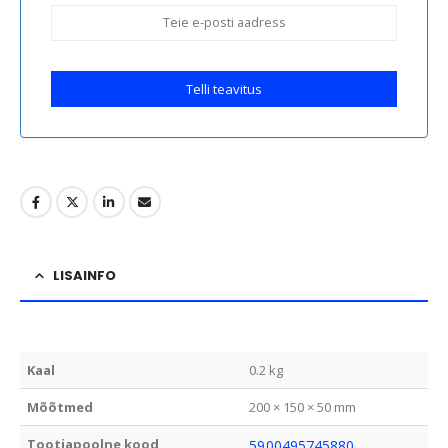
Telli teavitus
LISAINFO
Kaal
0.2 kg
Mõõtmed
200 × 150 × 50 mm
Tootjapoolne kood
5900495745880