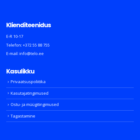
Klienditeenidus
E-R 10-17
Telefon:
+372 55 88 755
E-mail:
info@telo.ee
Kasulikku
Privaatsuspoliitika
Kasutajatingimused
Ostu- ja müügitingimused
Tagastamine