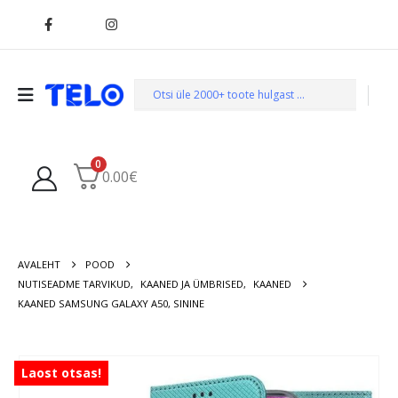
0
0.00
€
AVALEHT
POOD
NUTISEADME TARVIKUD
,
KAANED JA ÜMBRISED
,
KAANED
KAANED SAMSUNG GALAXY A50, SININE
Laost otsas!