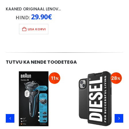
KAANED ORIGINAAL LENOVO TAB 4 10″, HALL
29.90
€
HIND:
LISA KORVI
TUTVU KA NENDE TOODETEGA
11
28