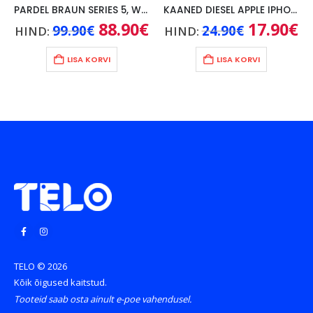
PARDEL BRAUN SERIES 5, WET/DRY, MUST
KAANED DIESEL APPLE IPHONE 14, MUST
ne
Algne
88.90
€
Praegune
Algne
17.90
€
Pr
99.90
€
24.90
€
HIND:
HIND:
hind
hind
hind
hi
une
oli:
on:
oli:
on
00€.
99.90€.
88.90€.
24.90€.
17
LISA KORVI
LISA KORVI
€.
TELO © 2026
Kõik õigused kaitstud.
Tooteid saab osta ainult e-poe vahendusel.