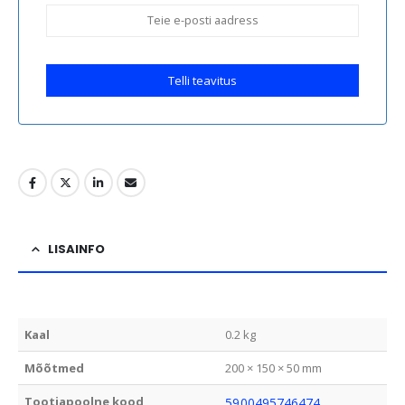
Telli teavitus
LISAINFO
Kaal
0.2 kg
Mõõtmed
200 × 150 × 50 mm
Tootjapoolne kood
5900495746474