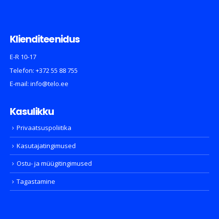
Klienditeenidus
E-R 10-17
Telefon:
+372 55 88 755
E-mail:
info@telo.ee
Kasulikku
Privaatsuspoliitika
Kasutajatingimused
Ostu- ja müügitingimused
Tagastamine