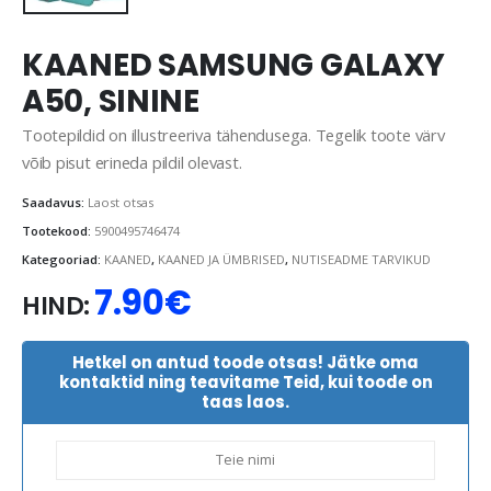
KAANED SAMSUNG GALAXY
A50, SININE
Tootepildid on illustreeriva tähendusega. Tegelik toote värv
võib pisut erineda pildil olevast.
Saadavus:
Laost otsas
Tootekood:
5900495746474
Kategooriad:
KAANED
,
KAANED JA ÜMBRISED
,
NUTISEADME TARVIKUD
7.90
€
HIND:
Hetkel on antud toode otsas! Jätke oma
kontaktid ning teavitame Teid, kui toode on
taas laos.