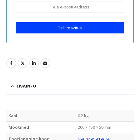
Telli teavitus
LISAINFO
Kaal
0.2 kg
Mõõtmed
200 × 150 × 50 mm
Tootjapoolne kood
5900495819666