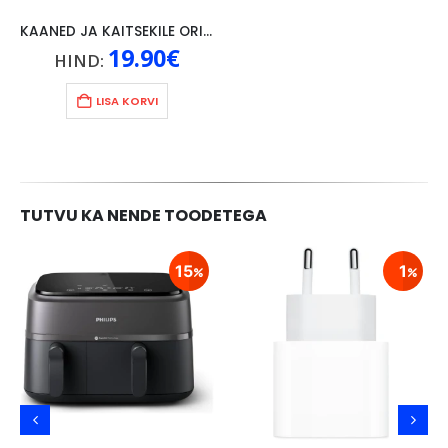
KAANED JA KAITSEKILE ORIGINAAL LENOVO P10, MUST
19.90
€
HIND:
LISA KORVI
TUTVU KA NENDE TOODETEGA
15
1