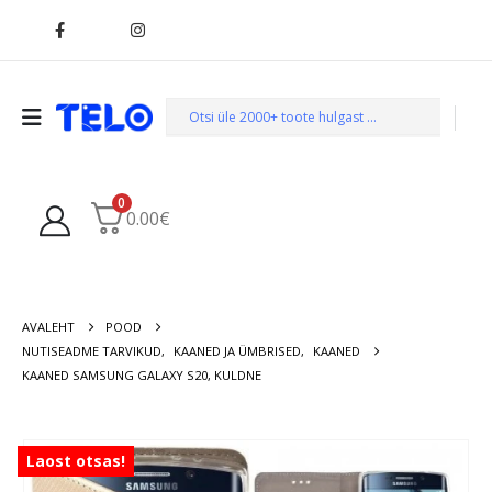
0
0.00
€
AVALEHT
POOD
NUTISEADME TARVIKUD
,
KAANED JA ÜMBRISED
,
KAANED
KAANED SAMSUNG GALAXY S20, KULDNE
Laost otsas!