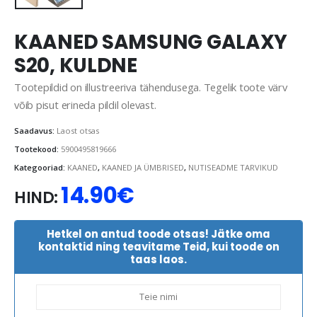
KAANED SAMSUNG GALAXY
S20, KULDNE
Tootepildid on illustreeriva tähendusega. Tegelik toote värv
võib pisut erineda pildil olevast.
Saadavus:
Laost otsas
Tootekood:
5900495819666
Kategooriad:
KAANED
,
KAANED JA ÜMBRISED
,
NUTISEADME TARVIKUD
14.90
€
HIND:
Hetkel on antud toode otsas! Jätke oma
kontaktid ning teavitame Teid, kui toode on
taas laos.