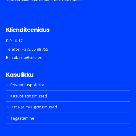
Klienditeenidus
E-R 10-17
Telefon:
+372 55 88 755
E-mail:
info@telo.ee
Kasulikku
Privaatsuspoliitika
Kasutajatingimused
Ostu- ja müügitingimused
Tagastamine