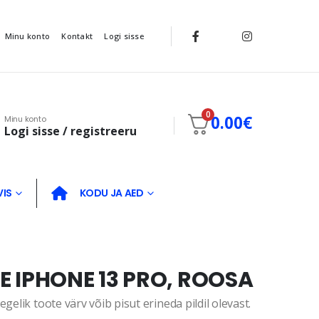
Minu konto
Kontakt
Logi sisse
0
0.00
€
Minu konto
Logi sisse / registreeru
VIS
KODU JA AED
 IPHONE 13 PRO, ROOSA
gelik toote värv võib pisut erineda pildil olevast.