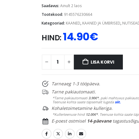
Saadavus:
Ainult 2 laos
Tootekood:
9145576230664
Kategooriad:
KAANED
,
KAANED JA ÜMBRISED
,
NUTISEA
14.90
€
HIND:
LISA KORVI
Tarneaeg 1-3 tööpäeva.
Tarne pakiautomaati.
*Tarne pakiautomaati
3.90€*
, paki mahtuvus pakiauto
Teenuse kohta saate täpsemalt lugeda
siit.
Kohaletoimetamine kulleriga.
*Kullerteenuse hind
12.00€*
. Teenuse kohta saate tä
E-poest ostmisel
14-päevane
tagastusõigu