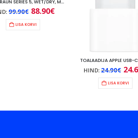
PARDEL BRAUN SERIES 5, WET/DRY, MUST
88.90
€
Algne
Praegune
99.90
€
ND:
hind
hind
oli:
on:
LISA KORVI
99.90€.
88.90€.
TOALAADIJA APPLE USB-C
24.
Algn
24.90
€
HIND:
hind
oli:
LISA KORVI
24.90