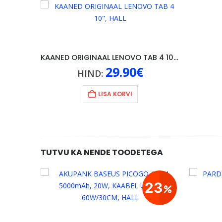
KAANED ORIGINAAL LENOVO TAB 4 10″, HALL
29.90
€
HIND:
LISA KORVI
TUTVU KA NENDE TOODETEGA
29
23