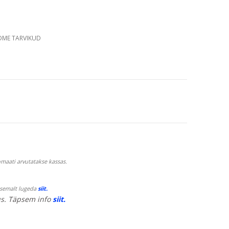
DME TARVIKUD
maati arvutatakse kassas.
psemalt lugeda
siit.
s. Täpsem info
siit.