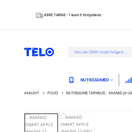
KIIRE TARNE - 1 kuni 3 tööpäeva
NUTISEADMED
AVALEHT
POOD
NUTISEADME TARVIKUD
,
KAANED JA Ü