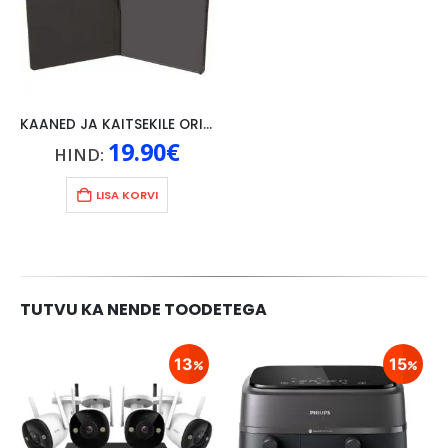
KAANED JA KAITSEKILE ORIGINAAL LENOVO P10, MUST
19.90
€
HIND:
LISA KORVI
TUTVU KA NENDE TOODETEGA
13
15