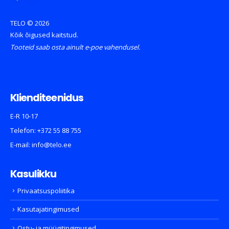
TELO © 2026
Kõik õigused kaitstud.
Tooteid saab osta ainult e-poe vahendusel.
Klienditeenidus
E-R 10-17
Telefon:
+372 55 88 755
E-mail:
info@telo.ee
Kasulikku
Privaatsuspoliitika
Kasutajatingimused
Ostu- ja müügitingimused