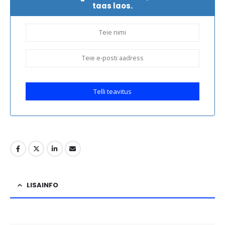
taas laos.
Telli teavitus
LISAINFO