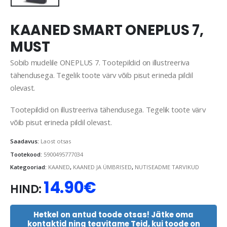
KAANED SMART ONEPLUS 7,
MUST
Sobib mudelile ONEPLUS 7. Tootepildid on illustreeriva
tähendusega. Tegelik toote värv võib pisut erineda pildil
olevast.
Tootepildid on illustreeriva tähendusega. Tegelik toote värv
võib pisut erineda pildil olevast.
Saadavus:
Laost otsas
Tootekood:
5900495777034
Kategooriad:
KAANED
,
KAANED JA ÜMBRISED
,
NUTISEADME TARVIKUD
14.90
€
HIND:
Hetkel on antud toode otsas! Jätke oma
kontaktid ning teavitame Teid, kui toode on