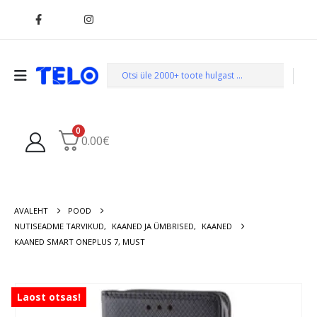
0
0.00
€
AVALEHT
POOD
NUTISEADME TARVIKUD
,
KAANED JA ÜMBRISED
,
KAANED
KAANED SMART ONEPLUS 7, MUST
Laost otsas!