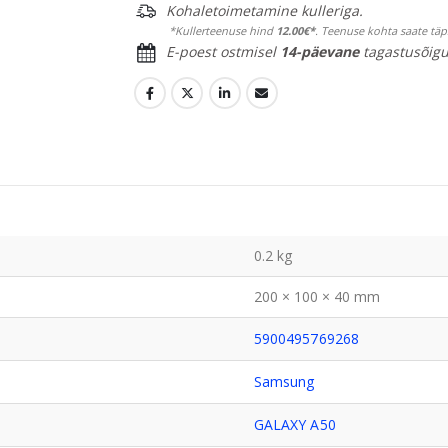
Kohaletoimetamine kulleriga.
*Kullerteenuse hind
12.00€*
. Teenuse kohta saate tä
E-poest ostmisel
14-päevane
tagastusõigu
0.2 kg
200 × 100 × 40 mm
5900495769268
Samsung
GALAXY A50