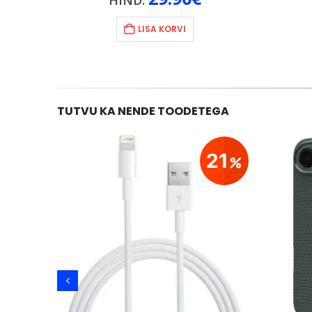
HIND:
LISA KORVI
TUTVU KA NENDE TOODETEGA
21
21