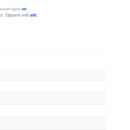
psemalt lugeda
siit.
s. Täpsem info
siit.