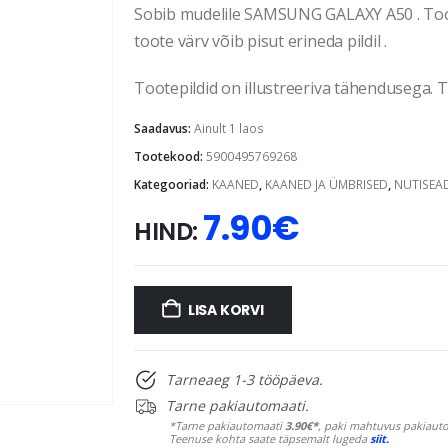
Sobib mudelile SAMSUNG GALAXY A50 . Toote
toote värv võib pisut erineda pildil .
Tootepildid on illustreeriva tähendusega. Te
Saadavus:
Ainult 1 laos
Tootekood:
5900495769268
Kategooriad:
KAANED
,
KAANED JA ÜMBRISED
,
NUTISEA
7.90
€
HIND:
LISA KORVI
Tarneaeg 1-3 tööpäeva.
Tarne pakiautomaati.
*Tarne pakiautomaati
3.90€*
, paki mahtuvus pakiauto
Teenuse kohta saate täpsemalt lugeda
siit.