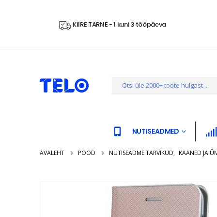
KIIRE TARNE - 1 kuni 3 tööpäeva
NUTISEADMED
AVALEHT
POOD
NUTISEADME TARVIKUD
,
KAANED JA Ü