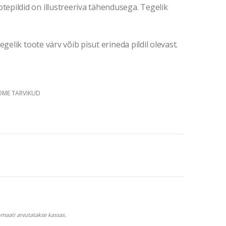
pildid on illustreeriva tähendusega. Tegelik
gelik toote värv võib pisut erineda pildil olevast.
DME TARVIKUD
maati arvutatakse kassas.