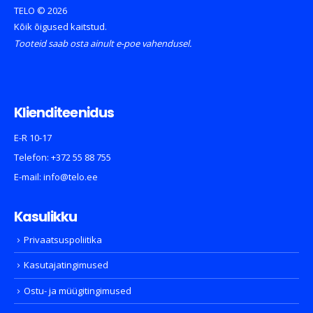
TELO © 2026
Kõik õigused kaitstud.
Tooteid saab osta ainult e-poe vahendusel.
Klienditeenidus
E-R 10-17
Telefon:
+372 55 88 755
E-mail:
info@telo.ee
Kasulikku
Privaatsuspoliitika
Kasutajatingimused
Ostu- ja müügitingimused