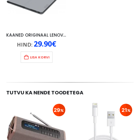
KAANED ORIGINAAL LENOVO TAB 4 10″, HALL
29.90
€
HIND:
LISA KORVI
TUTVU KA NENDE TOODETEGA
29
21