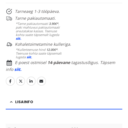
Tarneaeg 1-3 tööpäeva.
Tarne pakiautomaati.
*Tarne pakiautomaati
3.90€*
,
paki mahtuvus pakiautomaati
arvutatakse kassas. Teenuse
kohta saate täpsemalt lugeda
siit.
Kohaletoimetamine kulleriga.
*Kullerteenuse hind
12.00€*
.
Teenuse kohta saate täpsemalt
lugeda
siit.
E-poest ostmisel
14-päevane
tagastusõigus. Täpsem
info
siit.
LISAINFO