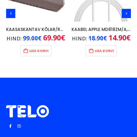
KAASASKANTAV KÕLAR/RAADIO GRUNDIG FM, PRONKS
KAABEL APPLE MD818ZM/A, 1M
ne
Algne
69.90
€
Praegune
Algne
14.90
€
Pr
99.00
€
18.90
€
HIND:
HIND:
hind
hind
hind
hi
une
oli:
on:
oli:
on
00€.
99.00€.
69.90€.
18.90€.
14
LISA KORVI
LISA KORVI
€.