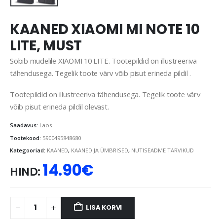
KAANED XIAOMI MI NOTE 10
LITE, MUST
Sobib mudelile XIAOMI 10 LITE. Tootepildid on illustreeriva
tähendusega. Tegelik toote värv võib pisut erineda pildil .
Tootepildid on illustreeriva tähendusega. Tegelik toote värv
võib pisut erineda pildil olevast.
Saadavus:
Laos
Tootekood:
5900495848680
Kategooriad:
KAANED
,
KAANED JA ÜMBRISED
,
NUTISEADME TARVIKUD
14.90
€
HIND:
LISA KORVI