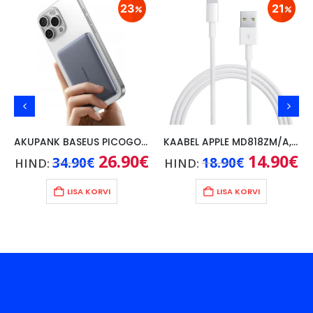
23
21
AKUPANK BASEUS PICOGO AM41 5000mAh, 20W, KAABEL USB-C 60W/30CM, HALL
KAABEL APPLE MD818ZM/A, 1M
ne
Algne
26.90
€
Praegune
Algne
14.90
€
Pr
34.90
€
18.90
€
HIND:
HIND:
hind
hind
hind
hi
une
oli:
on:
oli:
on
00€.
34.90€.
26.90€.
18.90€.
14
LISA KORVI
LISA KORVI
€.