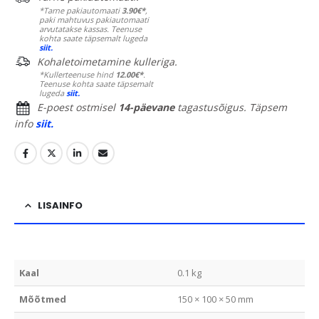
*Tarne pakiautomaati
3.90€*
,
paki mahtuvus pakiautomaati
arvutatakse kassas. Teenuse
kohta saate täpsemalt lugeda
siit.
Kohaletoimetamine kulleriga.
*Kullerteenuse hind
12.00€*
.
Teenuse kohta saate täpsemalt
lugeda
siit.
E-poest ostmisel
14-päevane
tagastusõigus. Täpsem
info
siit.
LISAINFO
Kaal
0.1 kg
Mõõtmed
150 × 100 × 50 mm