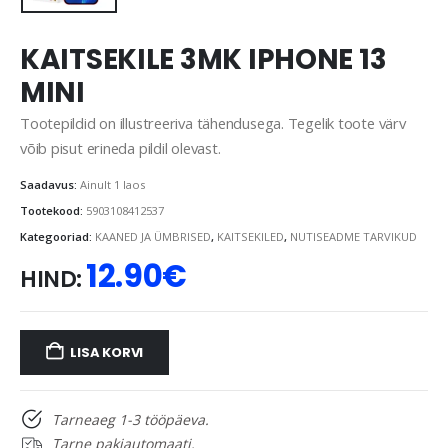
KAITSEKILE 3MK IPHONE 13
MINI
Tootepildid on illustreeriva tähendusega. Tegelik toote värv
võib pisut erineda pildil olevast.
Saadavus:
Ainult 1 laos
Tootekood:
5903108412537
Kategooriad:
KAANED JA ÜMBRISED
,
KAITSEKILED
,
NUTISEADME TARVIKUD
12.90
€
HIND:
LISA KORVI
Tarneaeg 1-3 tööpäeva.
Tarne pakiautomaati.