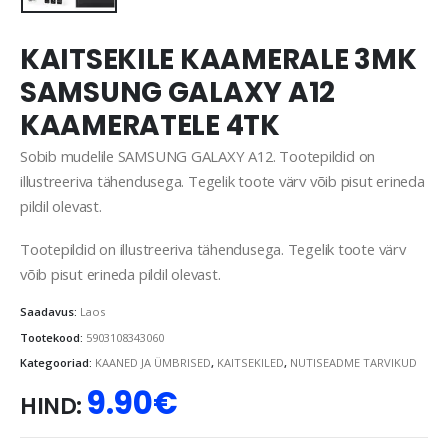
KAITSEKILE KAAMERALE 3MK
SAMSUNG GALAXY A12
KAAMERATELE 4TK
Sobib mudelile SAMSUNG GALAXY A12. Tootepildid on
illustreeriva tähendusega. Tegelik toote värv võib pisut erineda
pildil olevast.
Tootepildid on illustreeriva tähendusega. Tegelik toote värv
võib pisut erineda pildil olevast.
Saadavus:
Laos
Tootekood:
5903108343060
Kategooriad:
KAANED JA ÜMBRISED
,
KAITSEKILED
,
NUTISEADME TARVIKUD
9.90
€
HIND: