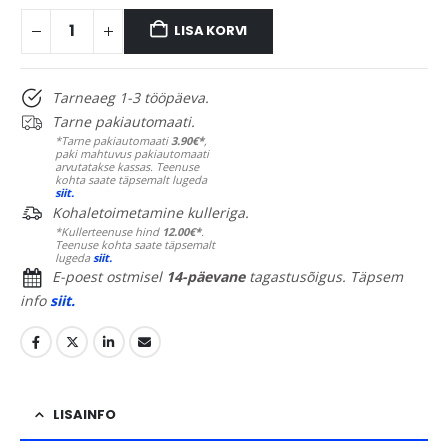
LISA KORVI
Tarneaeg 1-3 tööpäeva.
Tarne pakiautomaati.
*Tarne pakiautomaati
3.90€*
,
paki mahtuvus pakiautomaati
arvutatakse kassas. Teenuse
kohta saate täpsemalt lugeda
siit.
Kohaletoimetamine kulleriga.
*Kullerteenuse hind
12.00€*
.
Teenuse kohta saate täpsemalt
lugeda
siit.
E-poest ostmisel
14-päevane
tagastusõigus. Täpsem
info
siit.
LISAINFO