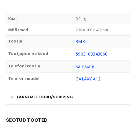
Kaal
0.2 kg
Mõõtmed
200 × 100 × 40 mm
Tootja
3MK
Tootjapoolne kood
5903108343060
Telefoni tootja
Samsung
Telefoni mudel
GALAXY A12
TARNEMEETODID/SHIPPING
SEOTUD TOOTED