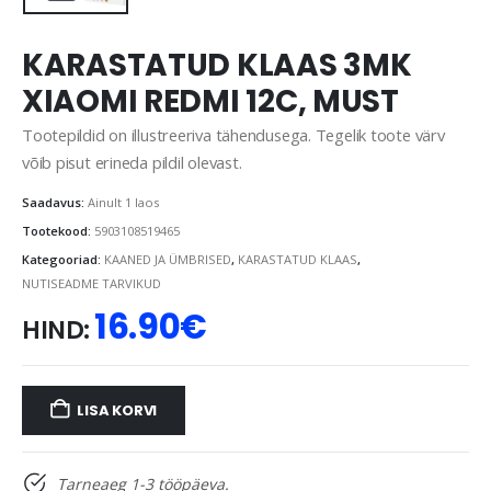
KARASTATUD KLAAS 3MK
XIAOMI REDMI 12C, MUST
Tootepildid on illustreeriva tähendusega. Tegelik toote värv
võib pisut erineda pildil olevast.
Saadavus:
Ainult 1 laos
Tootekood:
5903108519465
Kategooriad:
KAANED JA ÜMBRISED
,
KARASTATUD KLAAS
,
NUTISEADME TARVIKUD
16.90
€
HIND:
LISA KORVI
Tarneaeg 1-3 tööpäeva.