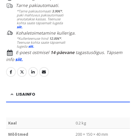
Tarne pakiautomaati.
*Tarne pakiautomaati
3.90€*
,
paki mahtuvus pakiautomaati
arvutatakse kassas. Teenuse
kohta saate täpsemalt lugeda
siit.
Kohaletoimetamine kulleriga.
*Kullerteenuse hind
12.00€*
.
Teenuse kohta saate täpsemalt
lugeda
siit.
E-poest ostmisel
14-päevane
tagastusõigus. Täpsem
info
siit.
LISAINFO
Kaal
0.2 kg
Mõõtmed
200 × 150 × 40 mm