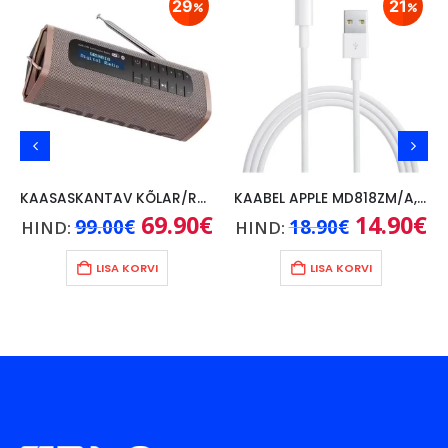
29
21
KAASASKANTAV KÕLAR/RAADIO GRUNDIG FM, PRONKS
KAABEL APPLE MD818ZM/A, 1M
ne
Algne
69.90
€
Praegune
Algne
14.90
€
Pr
99.00
€
18.90
€
HIND:
HIND:
hind
hind
hind
hi
une
oli:
on:
oli:
on
00€.
99.00€.
69.90€.
18.90€.
14
LISA KORVI
LISA KORVI
€.