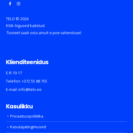
TELO © 2026
Kõik õigused kaitstud.
Tooteid saab osta ainult e-poe vahendusel.
Klienditeenidus
E-R 10-17
Telefon:
+372 55 88 755
E-mail:
info@telo.ee
Kasulikku
Privaatsuspoliitika
Kasutajatingimused