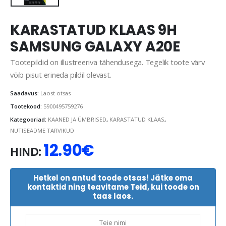
KARASTATUD KLAAS 9H
SAMSUNG GALAXY A20E
Tootepildid on illustreeriva tähendusega. Tegelik toote värv
võib pisut erineda pildil olevast.
Saadavus:
Laost otsas
Tootekood:
5900495759276
Kategooriad:
KAANED JA ÜMBRISED
,
KARASTATUD KLAAS
,
NUTISEADME TARVIKUD
12.90
€
HIND:
Hetkel on antud toode otsas! Jätke oma
kontaktid ning teavitame Teid, kui toode on
taas laos.