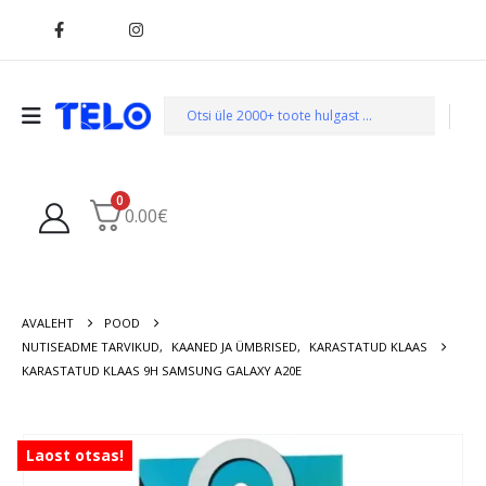
0
0.00
€
AVALEHT
POOD
NUTISEADME TARVIKUD
,
KAANED JA ÜMBRISED
,
KARASTATUD KLAAS
KARASTATUD KLAAS 9H SAMSUNG GALAXY A20E
Laost otsas!