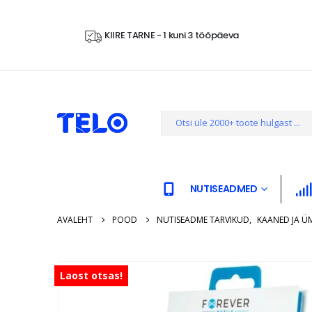
KIIRE TARNE - 1 kuni 3 tööpäeva
NUTISEADMED
AVALEHT
POOD
NUTISEADME TARVIKUD
,
KAANED JA Ü
Laost otsas!