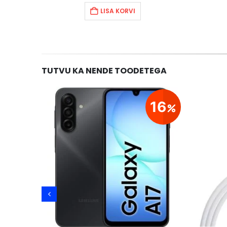
LISA KORVI
TUTVU KA NENDE TOODETEGA
20
16