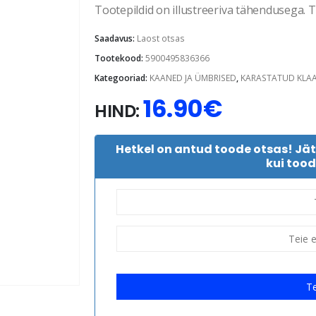
Tootepildid on illustreeriva tähendusega. Te
Saadavus:
Laost otsas
Tootekood:
5900495836366
Kategooriad:
KAANED JA ÜMBRISED
,
KARASTATUD KLA
16.90
€
HIND:
Hetkel on antud toode otsas! Jä
kui tood
Te