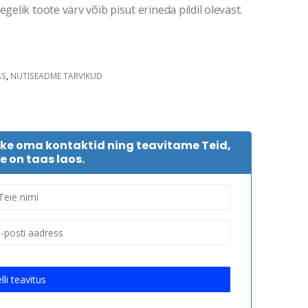
gelik toote värv võib pisut erineda pildil olevast.
AS
,
NUTISEADME TARVIKUD
tke oma kontaktid ning teavitame Teid,
e on taas laos.
lli teavitus