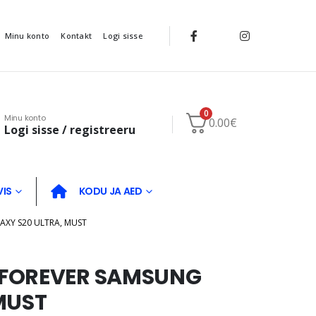
Minu konto
Kontakt
Logi sisse
0
Minu konto
0.00
€
Logi sisse / registreeru
VIS
KODU JA AED
AXY S20 ULTRA, MUST
 FOREVER SAMSUNG
MUST