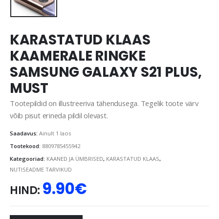
KARASTATUD KLAAS
KAAMERALE RINGKE
SAMSUNG GALAXY S21 PLUS,
MUST
Tootepildid on illustreeriva tähendusega. Tegelik toote värv
võib pisut erineda pildil olevast.
Saadavus:
Ainult 1 laos
Tootekood:
8809785455942
Kategooriad:
KAANED JA ÜMBRISED
,
KARASTATUD KLAAS
,
NUTISEADME TARVIKUD
9.90
€
HIND: