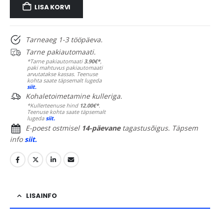
LISA KORVI
Tarneaeg 1-3 tööpäeva.
Tarne pakiautomaati.
*Tarne pakiautomaati
3.90€*
,
paki mahtuvus pakiautomaati
arvutatakse kassas. Teenuse
kohta saate täpsemalt lugeda
siit.
Kohaletoimetamine kulleriga.
*Kullerteenuse hind
12.00€*
.
Teenuse kohta saate täpsemalt
lugeda
siit.
E-poest ostmisel
14-päevane
tagastusõigus. Täpsem
info
siit.
LISAINFO