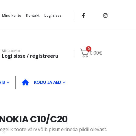
Minu konto
Kontakt
Logi sisse
0
Minu konto
0.00
€
Logi sisse / registreeru
VIS
KODU JA AED
NOKIA C10/C20
gelik toote värv võib pisut erineda pildil olevast.