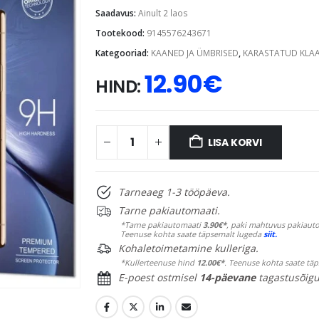
Saadavus:
Ainult 2 laos
Tootekood:
9145576243671
Kategooriad:
KAANED JA ÜMBRISED
,
KARASTATUD KLA
12.90
€
HIND:
LISA KORVI
Tarneaeg 1-3 tööpäeva.
Tarne pakiautomaati.
*Tarne pakiautomaati
3.90€*
, paki mahtuvus pakiauto
Teenuse kohta saate täpsemalt lugeda
siit.
Kohaletoimetamine kulleriga.
*Kullerteenuse hind
12.00€*
. Teenuse kohta saate tä
E-poest ostmisel
14-päevane
tagastusõigu