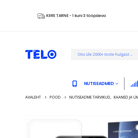
KIIRE TARNE - 1 kuni 3 tööpäeva
NUTISEADMED
AVALEHT
POOD
NUTISEADME TARVIKUD
,
KAANED JA Ü