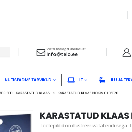
Võta meiega ühendust
info@telo.ee
NUTISEADME TARVIKUD
IT
ILU JA TER
MBRISED
,
KARASTATUD KLAAS
KARASTATUD KLAAS NOKIA C10/C20
KARASTATUD KLAAS 
Tootepildid on illustreeriva tähendusega. Te