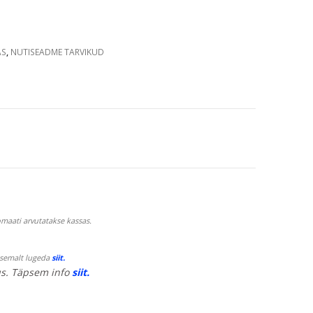
AS
,
NUTISEADME TARVIKUD
maati arvutatakse kassas.
psemalt lugeda
siit.
s. Täpsem info
siit.