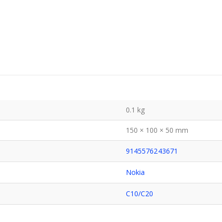
0.1 kg
150 × 100 × 50 mm
9145576243671
Nokia
C10/C20