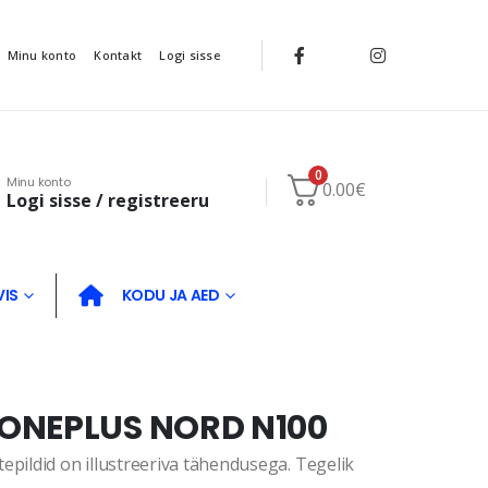
Minu konto
Kontakt
Logi sisse
0
Minu konto
0.00
€
Logi sisse / registreeru
VIS
KODU JA AED
ONEPLUS NORD N100
ildid on illustreeriva tähendusega. Tegelik