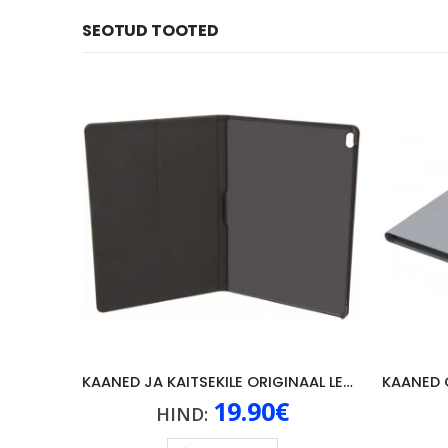
SEOTUD TOOTED
KAANED JA KAITSEKILE ORIGINAAL LENOVO P10, MUST
19.90
€
HIND: