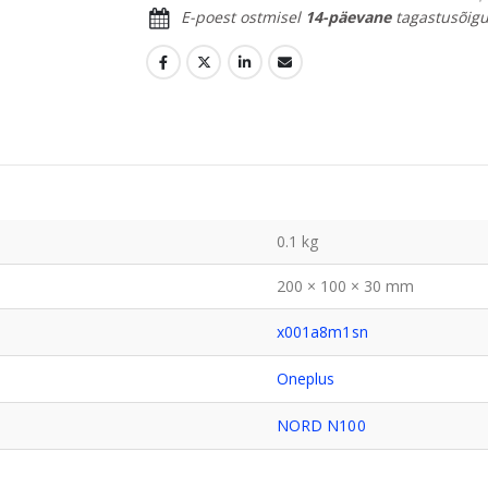
E-poest ostmisel
14-päevane
tagastusõigu
0.1 kg
200 × 100 × 30 mm
x001a8m1sn
Oneplus
NORD N100