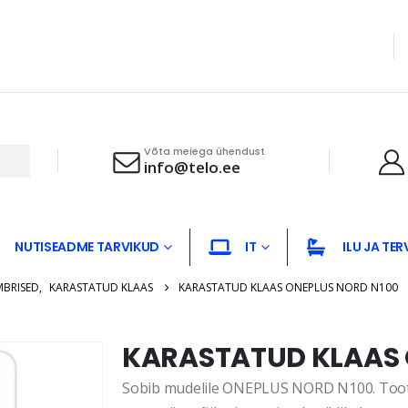
Võta meiega ühendust
info@telo.ee
NUTISEADME TARVIKUD
IT
ILU JA TER
MBRISED
,
KARASTATUD KLAAS
KARASTATUD KLAAS ONEPLUS NORD N100
KARASTATUD KLAAS 
Sobib mudelile ONEPLUS NORD N100. Tootep