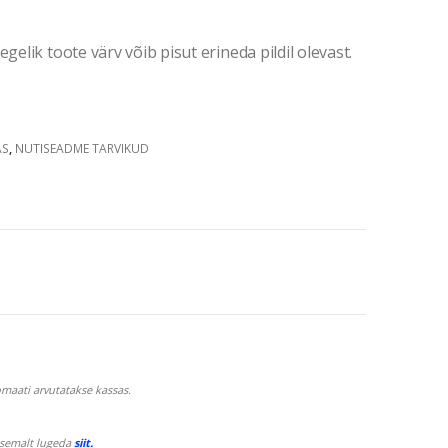
gelik toote värv võib pisut erineda pildil olevast.
AS
,
NUTISEADME TARVIKUD
maati arvutatakse kassas.
psemalt lugeda
siit.