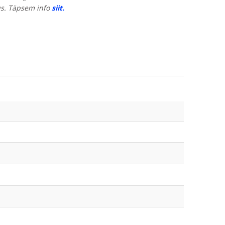
s. Täpsem info
siit.