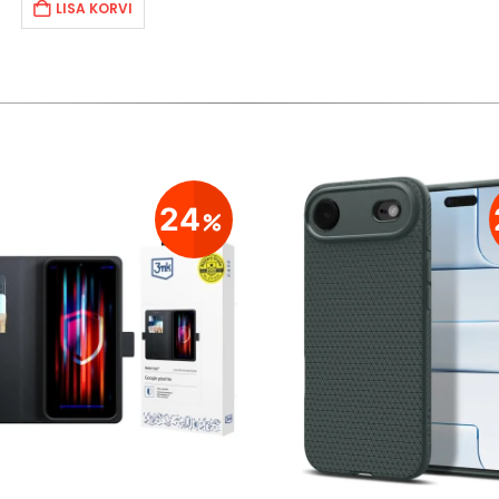
LISA KORVI
24