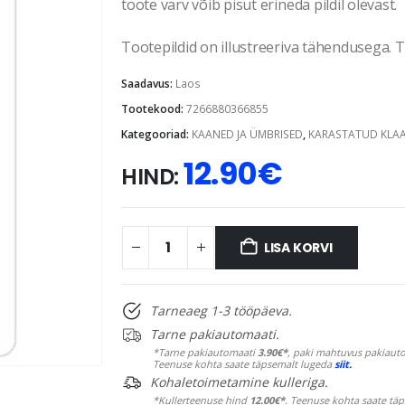
toote värv võib pisut erineda pildil olevast.
Tootepildid on illustreeriva tähendusega. Te
Saadavus:
Laos
Tootekood:
7266880366855
Kategooriad:
KAANED JA ÜMBRISED
,
KARASTATUD KLA
12.90
€
HIND:
LISA KORVI
Tarneaeg 1-3 tööpäeva.
Tarne pakiautomaati.
*Tarne pakiautomaati
3.90€*
, paki mahtuvus pakiauto
Teenuse kohta saate täpsemalt lugeda
siit.
Kohaletoimetamine kulleriga.
*Kullerteenuse hind
12.00€*
. Teenuse kohta saate tä