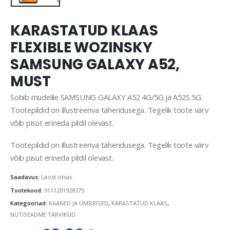
KARASTATUD KLAAS
FLEXIBLE WOZINSKY
SAMSUNG GALAXY A52,
MUST
Sobib mudelile SAMSUNG GALAXY A52 4G/5G ja A52S 5G.
Tootepildid on illustreeriva tähendusega. Tegelik toote värv
võib pisut erineda pildil olevast.
Tootepildid on illustreeriva tähendusega. Tegelik toote värv
võib pisut erineda pildil olevast.
Saadavus:
Laost otsas
Tootekood:
9111201928275
Kategooriad:
KAANED JA ÜMBRISED
,
KARASTATUD KLAAS
,
NUTISEADME TARVIKUD