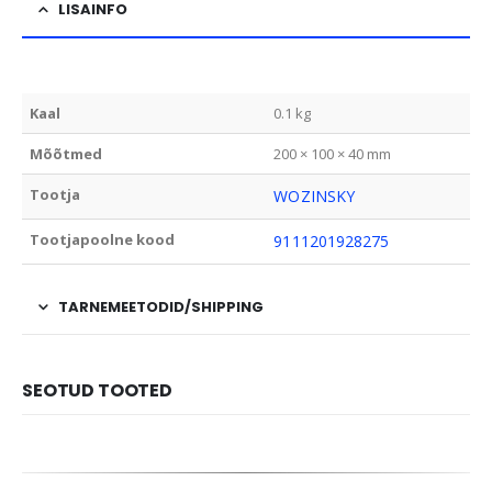
LISAINFO
Kaal
0.1 kg
Mõõtmed
200 × 100 × 40 mm
Tootja
WOZINSKY
Tootjapoolne kood
9111201928275
TARNEMEETODID/SHIPPING
SEOTUD TOOTED