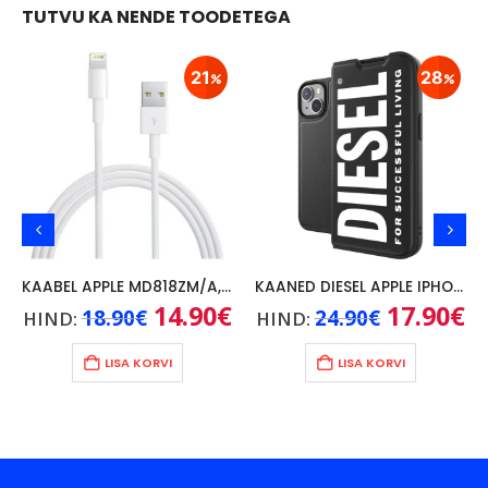
TUTVU KA NENDE TOODETEGA
21
28
KAABEL APPLE MD818ZM/A, 1M
KAANED DIESEL APPLE IPHONE 14, MUST
Praegune
Algne
14.90
€
Praegune
Algne
17.90
€
Pr
18.90
€
24.90
€
HIND:
HIND:
hind
hind
hind
hind
hi
on:
oli:
on:
oli:
on
15.90€.
18.90€.
14.90€.
24.90€.
17
LISA KORVI
LISA KORVI