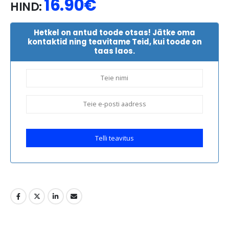
16.90
€
HIND:
Hetkel on antud toode otsas! Jätke oma
kontaktid ning teavitame Teid, kui toode on
taas laos.
Telli teavitus