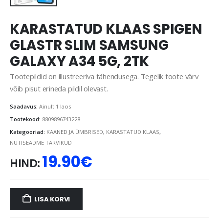
KARASTATUD KLAAS SPIGEN
GLASTR SLIM SAMSUNG
GALAXY A34 5G, 2TK
Tootepildid on illustreeriva tähendusega. Tegelik toote värv
võib pisut erineda pildil olevast.
Saadavus:
Ainult 1 laos
Tootekood:
8809896743228
Kategooriad:
KAANED JA ÜMBRISED
,
KARASTATUD KLAAS
,
NUTISEADME TARVIKUD
19.90
€
HIND:
LISA KORVI