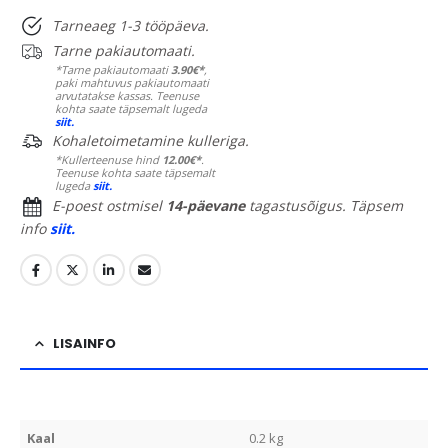
Tarneaeg 1-3 tööpäeva.
Tarne pakiautomaati.
*Tarne pakiautomaati
3.90€*
,
paki mahtuvus pakiautomaati
arvutatakse kassas. Teenuse
kohta saate täpsemalt lugeda
siit.
Kohaletoimetamine kulleriga.
*Kullerteenuse hind
12.00€*
.
Teenuse kohta saate täpsemalt
lugeda
siit.
E-poest ostmisel
14-päevane
tagastusõigus. Täpsem
info
siit.
LISAINFO
Kaal
0.2 kg