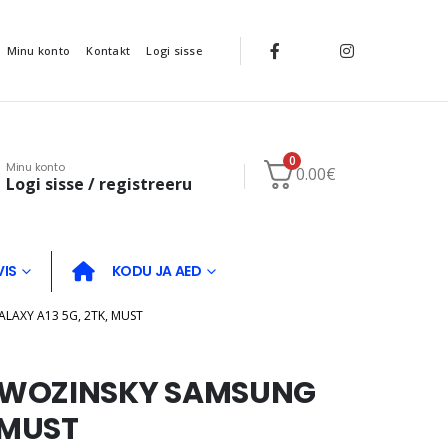
Minu konto
Kontakt
Logi sisse
0
Minu konto
0.00
€
Logi sisse / registreeru
VIS
KODU JA AED
AXY A13 5G, 2TK, MUST
 WOZINSKY SAMSUNG
 MUST