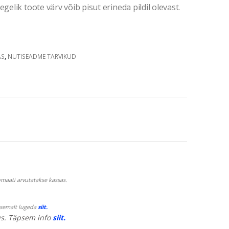
gelik toote värv võib pisut erineda pildil olevast.
AS
,
NUTISEADME TARVIKUD
maati arvutatakse kassas.
psemalt lugeda
siit.
s. Täpsem info
siit.