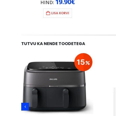
19.90
€
HIND:
LISA KORVI
TUTVU KA NENDE TOODETEGA
29
15