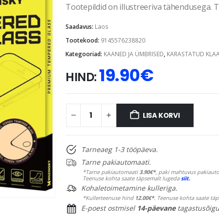
Tootepildid on illustreeriva tähendusega. Te
Saadavus:
Laos
Tootekood:
9145576238820
Kategooriad:
KAANED JA ÜMBRISED
,
KARASTATUD KLA
19.90
€
HIND:
LISA KORVI
Tarneaeg 1-3 tööpäeva.
Tarne pakiautomaati.
*Tarne pakiautomaati
3.90€*
, paki mahtuvus pakiauto
Teenuse kohta saate täpsemalt lugeda
siit.
Kohaletoimetamine kulleriga.
*Kullerteenuse hind
12.00€*
. Teenuse kohta saate tä
E-poest ostmisel
14-päevane
tagastusõigu