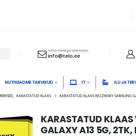
Võta meiega ühendust
info@telo.ee
NUTISEADME TARVIKUD
IT
ILU JA TER
MBRISED
,
KARASTATUD KLAAS
KARASTATUD KLAAS WOZINSKY SAMSUNG GAL
KARASTATUD KLAAS
GALAXY A13 5G, 2TK,