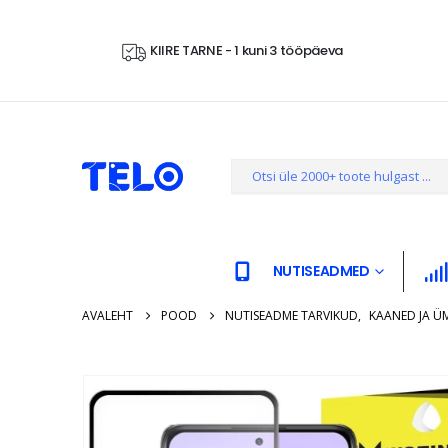
KIIRE TARNE - 1 kuni 3 tööpäeva
NUTISEADMED
AVALEHT
POOD
NUTISEADME TARVIKUD
,
KAANED JA Ü