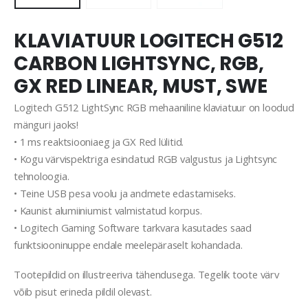
KLAVIATUUR LOGITECH G512
CARBON LIGHTSYNC, RGB,
GX RED LINEAR, MUST, SWE
Logitech G512 LightSync RGB mehaaniline klaviatuur on loodud
mänguri jaoks!
• 1 ms reaktsiooniaeg ja GX Red lülitid.
• Kogu värvispektriga esindatud RGB valgustus ja Lightsync
tehnoloogia.
• Teine USB pesa voolu ja andmete edastamiseks.
• Kaunist alumiiniumist valmistatud korpus.
• Logitech Gaming Software tarkvara kasutades saad
funktsiooninuppe endale meelepäraselt kohandada.
Tootepildid on illustreeriva tähendusega. Tegelik toote värv
võib pisut erineda pildil olevast.