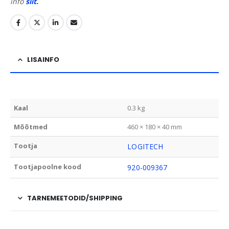
info
siit.
LISAINFO
Kaal
0.3 kg
Mõõtmed
460 × 180 × 40 mm
Tootja
LOGITECH
Tootjapoolne kood
920-009367
TARNEMEETODID/SHIPPING