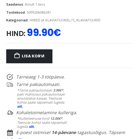
Saadavus:
Ainult 1 laos
Tootekood:
5099206086241
Kategooriad:
HIIRED JA KLAVIATUURID
,
IT
,
KLAVIATUURID
99.90
€
HIND:
LISA KORVI
Tarneaeg 1-3 tööpäeva.
Tarne pakiautomaati.
*Tarne pakiautomaati
3.90€*
,
paki mahtuvus pakiautomaati
arvutatakse kassas. Teenuse
kohta saate täpsemalt lugeda
siit.
Kohaletoimetamine kulleriga.
*Kullerteenuse hind
12.00€*
.
Teenuse kohta saate täpsemalt
lugeda
siit.
E-poest ostmisel
14-päevane
tagastusõigus. Täpsem