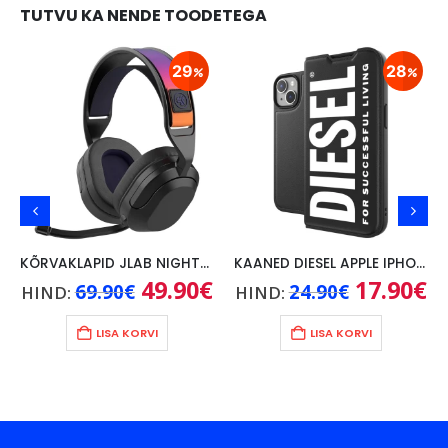
TUTVU KA NENDE TOODETEGA
29
28
KÕRVAKLAPID JLAB NIGHTFALL WIRELESS/ BLUETOOTH,PC/ SWITCH/PS, MUST
KAANED DIESEL APPLE IPHONE 14, MUST
Praegune
Algne
49.90
€
Praegune
Algne
17.90
€
Pr
69.90
€
24.90
€
HIND:
HIND:
hind
hind
hind
hind
hi
on:
oli:
on:
oli:
on
15.90€.
69.90€.
49.90€.
24.90€.
17
LISA KORVI
LISA KORVI