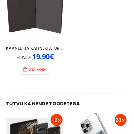
KAANED JA KAITSEKILE ORIGINAAL LENOVO P10, MUST
19.90
€
HIND:
LISA KORVI
TUTVU KA NENDE TOODETEGA
9
23