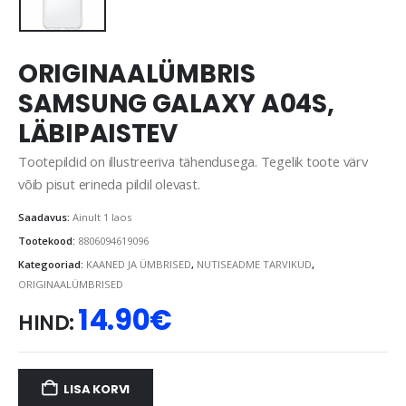
ORIGINAALÜMBRIS
SAMSUNG GALAXY A04S,
LÄBIPAISTEV
Tootepildid on illustreeriva tähendusega. Tegelik toote värv
võib pisut erineda pildil olevast.
Saadavus:
Ainult 1 laos
Tootekood:
8806094619096
Kategooriad:
KAANED JA ÜMBRISED
,
NUTISEADME TARVIKUD
,
ORIGINAALÜMBRISED
14.90
€
HIND:
LISA KORVI