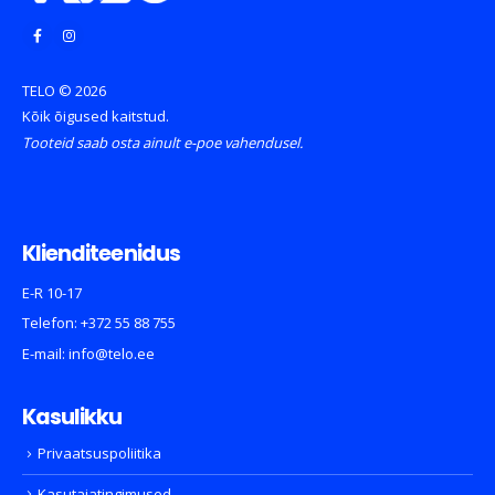
TELO © 2026
Kõik õigused kaitstud.
Tooteid saab osta ainult e-poe vahendusel.
Klienditeenidus
E-R 10-17
Telefon:
+372 55 88 755
E-mail:
info@telo.ee
Kasulikku
Privaatsuspoliitika
Kasutajatingimused