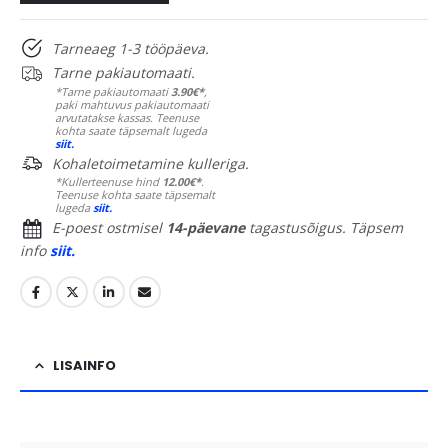
Tarneaeg 1-3 tööpäeva.
Tarne pakiautomaati.
*Tarne pakiautomaati
3.90€*
,
paki mahtuvus pakiautomaati
arvutatakse kassas. Teenuse
kohta saate täpsemalt lugeda
siit.
Kohaletoimetamine kulleriga.
*Kullerteenuse hind
12.00€*
.
Teenuse kohta saate täpsemalt
lugeda
siit.
E-poest ostmisel
14-päevane
tagastusõigus. Täpsem
info
siit.
LISAINFO