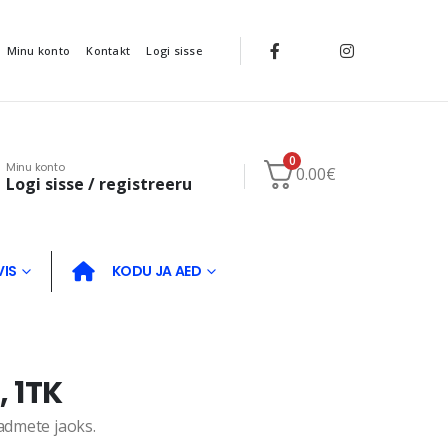
Minu konto
Kontakt
Logi sisse
0
Minu konto
0.00
€
Logi sisse / registreeru
VIS
KODU JA AED
 1TK
eadmete jaoks.