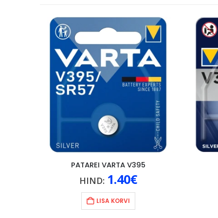
A 12TK
PATAREI VARTA V395
1.40
€
HIND:
LISA KORVI