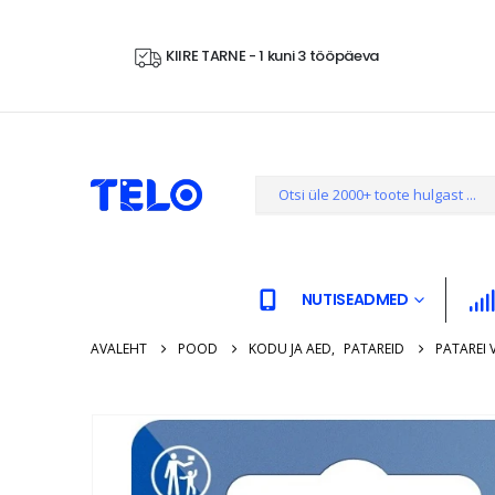
KIIRE TARNE - 1 kuni 3 tööpäeva
NUTISEADMED
AVALEHT
POOD
KODU JA AED
,
PATAREID
PATAREI 