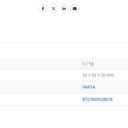
0.1 kg
50 × 50 × 20 mm
VARTA
8727900928018