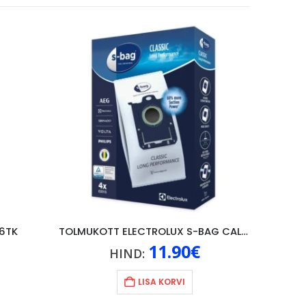
 6TK
TOLMUKOTT ELECTROLUX S-BAG CALSSIC 4TK
11.90
€
HIND:
LISA KORVI