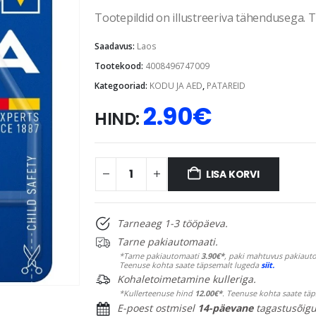
Tootepildid on illustreeriva tähendusega. Te
Saadavus:
Laos
Tootekood:
4008496747009
Kategooriad:
KODU JA AED
,
PATAREID
2.90
€
HIND:
LISA KORVI
Tarneaeg 1-3 tööpäeva.
Tarne pakiautomaati.
*Tarne pakiautomaati
3.90€*
, paki mahtuvus pakiauto
Teenuse kohta saate täpsemalt lugeda
siit.
Kohaletoimetamine kulleriga.
*Kullerteenuse hind
12.00€*
. Teenuse kohta saate tä
E-poest ostmisel
14-päevane
tagastusõigu