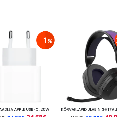
1
AADIJA APPLE USB-C, 20W
Algne
Praegune
Algn