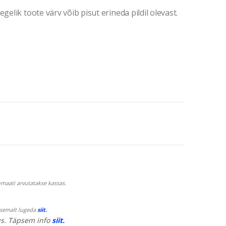
gelik toote värv võib pisut erineda pildil olevast.
maati arvutatakse kassas.
psemalt lugeda
siit.
s. Täpsem info
siit.