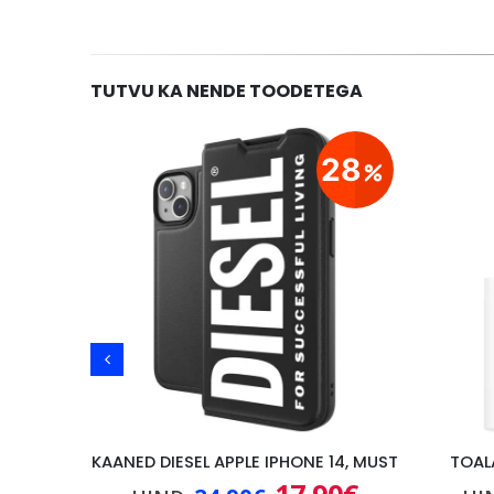
TUTVU KA NENDE TOODETEGA
11
28
PARDEL BRAUN SERIES 5, WET/DRY, MUST
KAANED DIESEL APPLE IPHONE 14, MUST
TOAL
Praegune
Algne
Praegune