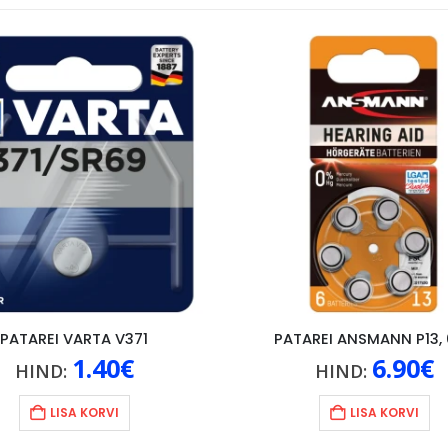
PATAREI VARTA V371
PATAREI ANSMANN P13,
1.40
€
6.90
€
HIND:
HIND:
LISA KORVI
LISA KORVI