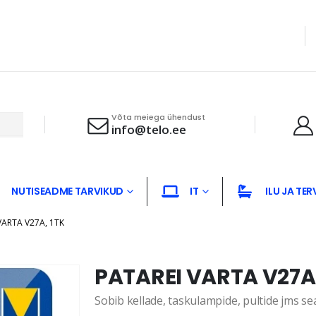
Võta meiega ühendust
info@telo.ee
NUTISEADME TARVIKUD
IT
ILU JA TER
VARTA V27A, 1TK
PATAREI VARTA V27A,
Sobib kellade, taskulampide, pultide jms s