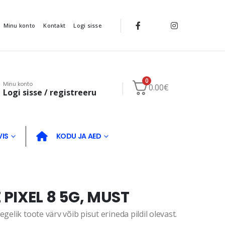
Minu konto
Kontakt
Logi sisse
0
Minu konto
0.00
€
Logi sisse / registreeru
VIS
KODU JA AED
PIXEL 8 5G, MUST
gelik toote värv võib pisut erineda pildil olevast.