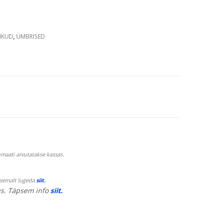
IKUD
,
ÜMBRISED
maati arvutatakse kassas.
psemalt lugeda
siit.
s. Täpsem info
siit.