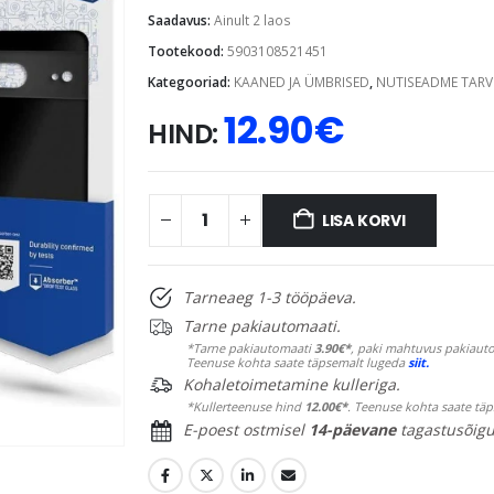
Saadavus:
Ainult 2 laos
Tootekood:
5903108521451
Kategooriad:
KAANED JA ÜMBRISED
,
NUTISEADME TARV
12.90
€
HIND:
LISA KORVI
Tarneaeg 1-3 tööpäeva.
Tarne pakiautomaati.
*Tarne pakiautomaati
3.90€*
, paki mahtuvus pakiauto
Teenuse kohta saate täpsemalt lugeda
siit.
Kohaletoimetamine kulleriga.
*Kullerteenuse hind
12.00€*
. Teenuse kohta saate tä
E-poest ostmisel
14-päevane
tagastusõigu