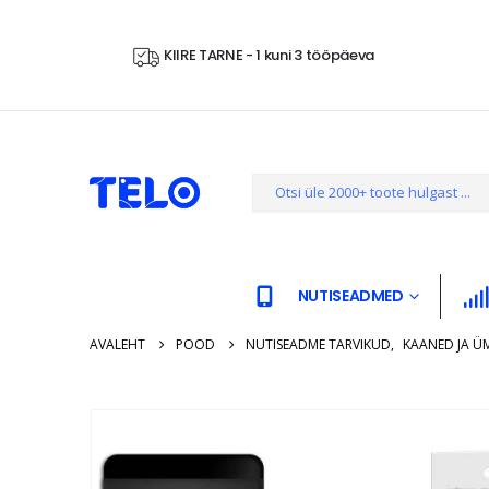
KIIRE TARNE - 1 kuni 3 tööpäeva
NUTISEADMED
AVALEHT
POOD
NUTISEADME TARVIKUD
,
KAANED JA Ü