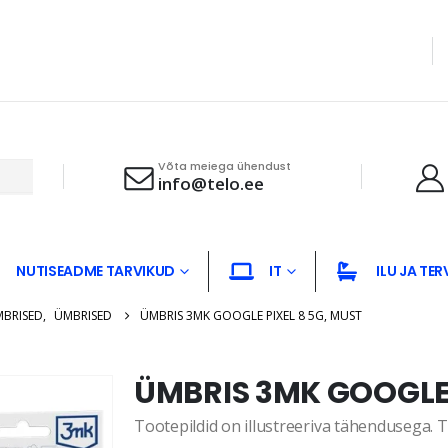
Võta meiega ühendust
info@telo.ee
NUTISEADME TARVIKUD
IT
ILU JA TER
MBRISED
,
ÜMBRISED
ÜMBRIS 3MK GOOGLE PIXEL 8 5G, MUST
ÜMBRIS 3MK GOOGLE 
Tootepildid on illustreeriva tähendusega. Te