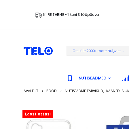
KIIRE TARNE - 1 kuni 3 tööpäeva
NUTISEADMED
AVALEHT
POOD
NUTISEADME TARVIKUD
,
KAANED JA Ü
Laost otsas!