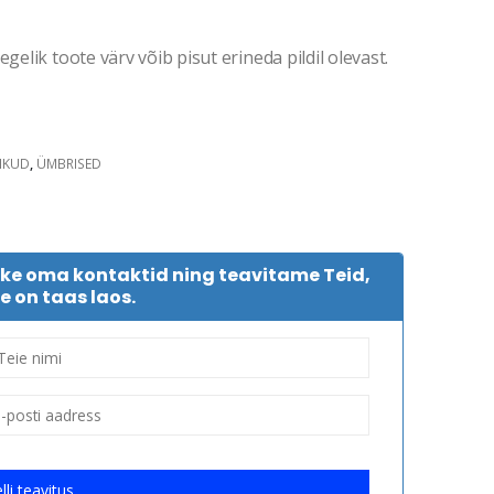
gelik toote värv võib pisut erineda pildil olevast.
IKUD
,
ÜMBRISED
tke oma kontaktid ning teavitame Teid,
e on taas laos.
lli teavitus