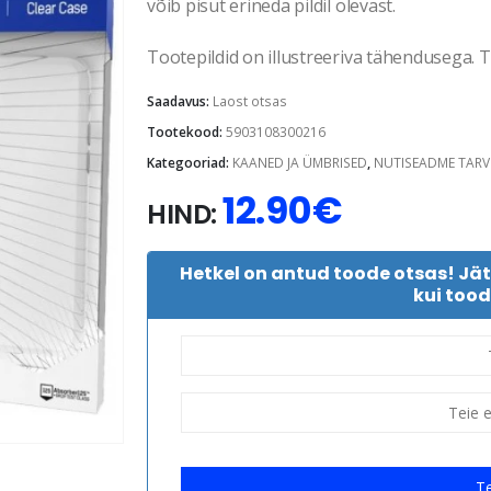
võib pisut erineda pildil olevast.
Tootepildid on illustreeriva tähendusega. Te
Saadavus:
Laost otsas
Tootekood:
5903108300216
Kategooriad:
KAANED JA ÜMBRISED
,
NUTISEADME TARV
12.90
€
HIND:
Hetkel on antud toode otsas! Jä
kui tood
Te