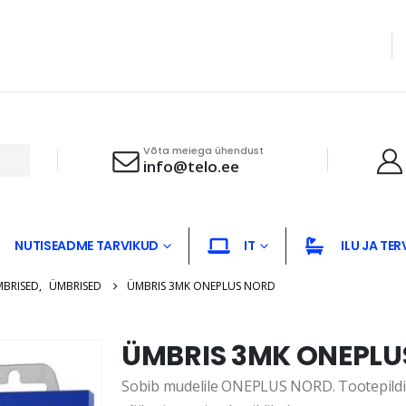
Võta meiega ühendust
info@telo.ee
NUTISEADME TARVIKUD
IT
ILU JA TER
MBRISED
,
ÜMBRISED
ÜMBRIS 3MK ONEPLUS NORD
ÜMBRIS 3MK ONEPLU
Sobib mudelile ONEPLUS NORD. Tootepildid 