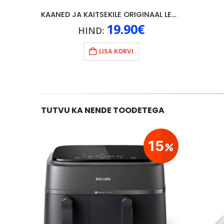
KAANED JA KAITSEKILE ORIGINAAL LENOVO P10, MUST
19.90
€
HIND:
LISA KORVI
TUTVU KA NENDE TOODETEGA
24
15