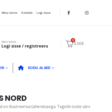
Minu konto
Kontakt
Logi sisse
0
Minu konto
0.00
€
Logi sisse / registreeru
VIS
KODU JA AED
S NORD
on illustreeriva tähendusega. Tegelik toote värv