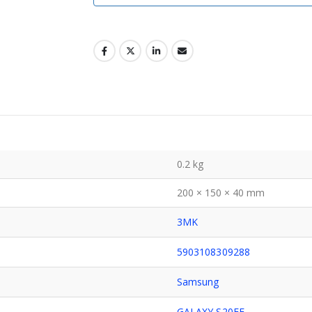
0.2 kg
200 × 150 × 40 mm
3MK
5903108309288
Samsung
GALAXY S20FE