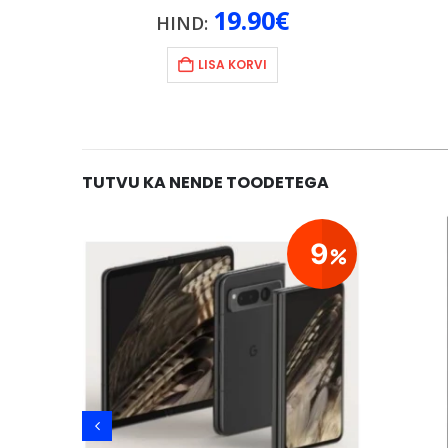
19.90
€
HIND:
LISA KORVI
TUTVU KA NENDE TOODETEGA
29
9