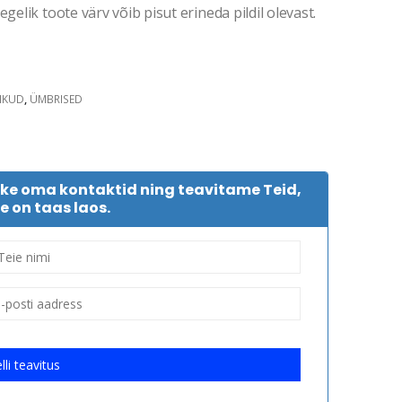
gelik toote värv võib pisut erineda pildil olevast.
IKUD
,
ÜMBRISED
tke oma kontaktid ning teavitame Teid,
e on taas laos.
lli teavitus