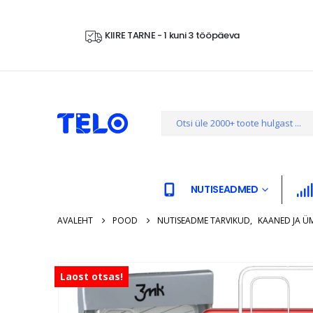
KIIRE TARNE - 1 kuni 3 tööpäeva
NUTISEADMED
AVALEHT
POOD
NUTISEADME TARVIKUD
,
KAANED JA Ü
Laost otsas!