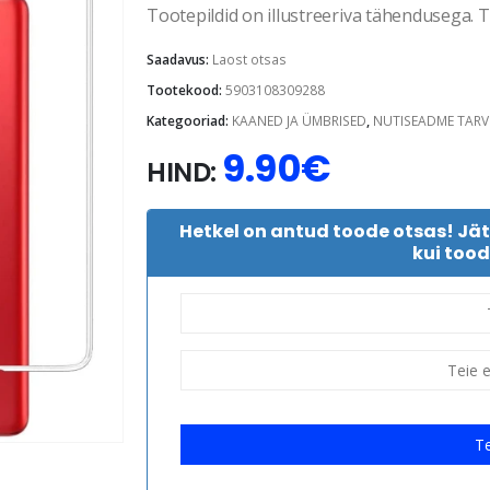
Tootepildid on illustreeriva tähendusega. Te
Saadavus:
Laost otsas
Tootekood:
5903108309288
Kategooriad:
KAANED JA ÜMBRISED
,
NUTISEADME TARV
9.90
€
HIND:
Hetkel on antud toode otsas! Jä
kui tood
Te