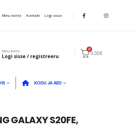
Minu konto
Kontakt
Logi sisse
0
Minu konto
0.00
€
Logi sisse / registreeru
VIS
KODU JA AED
G GALAXY S20FE,