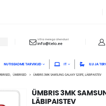
Võta meiega ühendust
info@telo.ee
NUTISEADME TARVIKUD
IT
ILU JA TER
MBRISED
,
ÜMBRISED
ÜMBRIS 3MK SAMSUNG GALAXY S20FE, LÄBIPAISTEV
ÜMBRIS 3MK SAMSUN
LÄBIPAISTEV