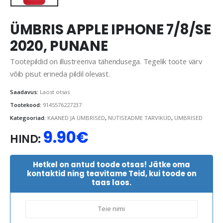
ÜMBRIS APPLE IPHONE 7/8/SE
2020, PUNANE
Tootepildid on illustreeriva tähendusega. Tegelik toote värv
võib pisut erineda pildil olevast.
Saadavus:
Laost otsas
Tootekood:
9145576227237
Kategooriad:
KAANED JA ÜMBRISED
,
NUTISEADME TARVIKUD
,
ÜMBRISED
9.90
€
HIND:
Hetkel on antud toode otsas! Jätke oma
kontaktid ning teavitame Teid, kui toode on
taas laos.