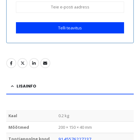
Telli teavitus
LISAINFO
Kaal
0.2 kg
Mõõtmed
200 × 150 × 40 mm
Tootjapoolne kood
9145576227237