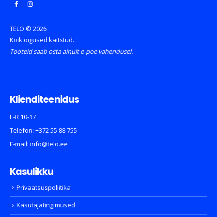
TELO © 2026
Kõik õigused kaitstud.
Tooteid saab osta ainult e-poe vahendusel.
Klienditeenidus
E-R 10-17
Telefon:
+372 55 88 755
E-mail:
info@telo.ee
Kasulikku
Privaatsuspoliitika
Kasutajatingimused