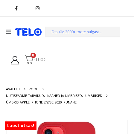
0
0.00
€
AVALEHT
POOD
NUTISEADME TARVIKUD
,
KAANED JA ÜMBRISED
,
ÜMBRISED
ÜMBRIS APPLE IPHONE 7/8/SE 2020, PUNANE
Laost otsas!