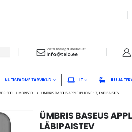
Võta meiega ühendust
info@telo.ee
NUTISEADME TARVIKUD
IT
ILU JA TER
MBRISED
,
ÜMBRISED
ÜMBRIS BASEUS APPLE IPHONE 13, LÄBIPAISTEV
ÜMBRIS BASEUS APPLE
LÄBIPAISTEV