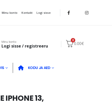
Minu konto
Kontakt
Logi sisse
0
Minu konto
0.00
€
Logi sisse / registreeru
VIS
KODU JA AED
 IPHONE 13,