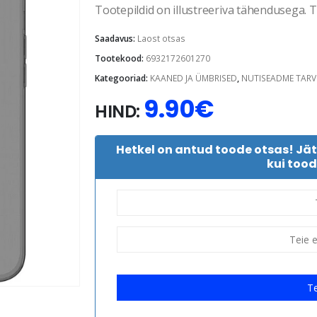
Tootepildid on illustreeriva tähendusega. Te
Saadavus:
Laost otsas
Tootekood:
6932172601270
Kategooriad:
KAANED JA ÜMBRISED
,
NUTISEADME TARV
9.90
€
HIND:
Hetkel on antud toode otsas! Jä
kui tood
Te