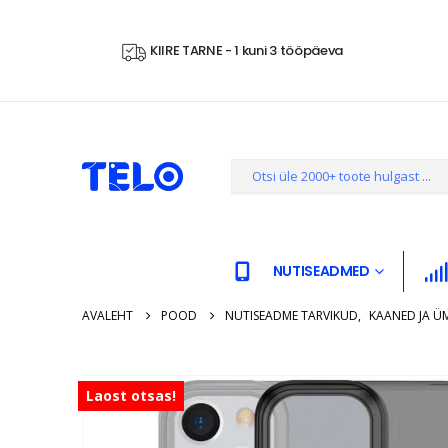
KIIRE TARNE - 1 kuni 3 tööpäeva
NUTISEADMED
AVALEHT
POOD
NUTISEADME TARVIKUD
,
KAANED JA Ü
Laost otsas!