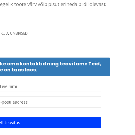
gelik toote värv võib pisut erineda pildil olevast.
IKUD
,
ÜMBRISED
tke oma kontaktid ning teavitame Teid,
e on taas laos.
lli teavitus