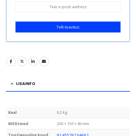
Telli teavitus
LISAINFO
Kaal
0.2 kg
Mõõtmed
200 × 150 × 40 mm
Tootjapoolne kood
9145576234662