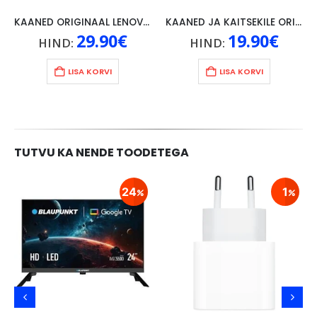
KAANED ORIGINAAL LENOVO TAB 4 10″, HALL
KAANED JA KAITSEKILE ORIGINAAL LENOVO P10, MUST
29.90
€
19.90
€
HIND:
HIND:
LISA KORVI
LISA KORVI
TUTVU KA NENDE TOODETEGA
24
1