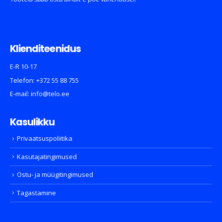
Klienditeenidus
E-R 10-17
Telefon:
+372 55 88 755
E-mail:
info@telo.ee
Kasulikku
Privaatsuspoliitika
Kasutajatingimused
Ostu- ja müügitingimused
Tagastamine