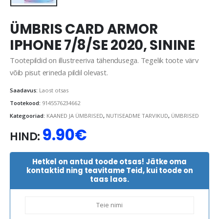
ÜMBRIS CARD ARMOR
IPHONE 7/8/SE 2020, SININE
Tootepildid on illustreeriva tähendusega. Tegelik toote värv
võib pisut erineda pildil olevast.
Saadavus:
Laost otsas
Tootekood:
9145576234662
Kategooriad:
KAANED JA ÜMBRISED
,
NUTISEADME TARVIKUD
,
ÜMBRISED
9.90
€
HIND:
Hetkel on antud toode otsas! Jätke oma
kontaktid ning teavitame Teid, kui toode on
taas laos.