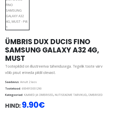
ÜMBRIS DUX DUCIS FINO
SAMSUNG GALAXY A32 4G,
MUST
Tootepildid on illustreeriva tähendusega. Tegelik toote värv
võib pisut erineda pildil olevast.
Saadavus:
Ainult 2 laos
Tootekood:
6934913051290
Kategooriad:
KAANED JA ÜMBRISED
,
NUTISEADME TARVIKUD
,
ÜMBRISED
9.90
€
HIND: