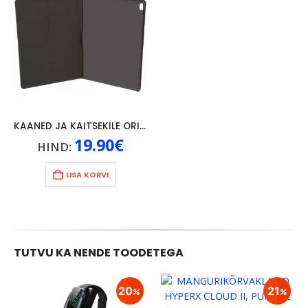
KAANED JA KAITSEKILE ORIGINAAL LENOVO P10, MUST
19.90
€
HIND:
LISA KORVI
TUTVU KA NENDE TOODETEGA
20
21