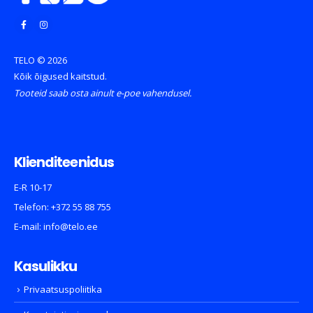
TELO © 2026
Kõik õigused kaitstud.
Tooteid saab osta ainult e-poe vahendusel.
Klienditeenidus
E-R 10-17
Telefon:
+372 55 88 755
E-mail:
info@telo.ee
Kasulikku
Privaatsuspoliitika