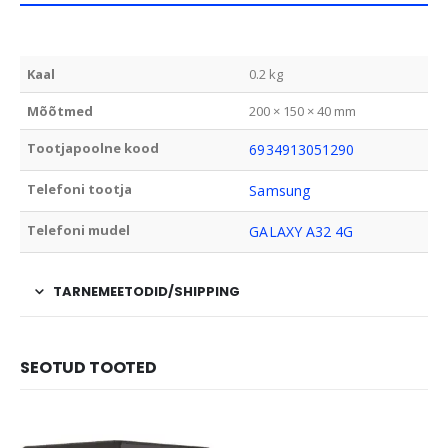
Kaal
0.2 kg
Mõõtmed
200 × 150 × 40 mm
Tootjapoolne kood
6934913051290
Telefoni tootja
Samsung
Telefoni mudel
GALAXY A32 4G
TARNEMEETODID/SHIPPING
SEOTUD TOOTED