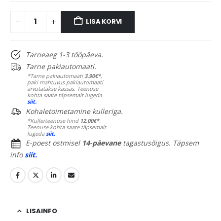
LISA KORVI
Tarneaeg 1-3 tööpäeva.
Tarne pakiautomaati.
*Tarne pakiautomaati
3.90€*
,
paki mahtuvus pakiautomaati
arvutatakse kassas. Teenuse
kohta saate täpsemalt lugeda
siit.
Kohaletoimetamine kulleriga.
*Kullerteenuse hind
12.00€*
.
Teenuse kohta saate täpsemalt
lugeda
siit.
E-poest ostmisel
14-päevane
tagastusõigus. Täpsem
info
siit.
LISAINFO