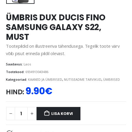
ÜMBRIS DUX DUCIS FINO
SAMSUNG GALAXY S22,
MUST
Tootepildid on illustreeriva tähendusega. Tegelik toote värv
võib pisut erineda pildil olevast.
Saadavus:
Laos
Tootekood:
6934913043486
Kategooriad:
KAANED JA ÜMBRISED
,
NUTISEADME TARVIKUD
,
ÜMBRISED
9.90
€
HIND:
LISA KORVI