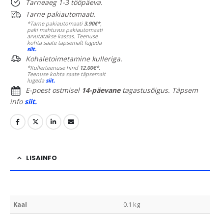
Tarneaeg 1-3 tööpäeva.
Tarne pakiautomaati.
*Tarne pakiautomaati
3.90€*
,
paki mahtuvus pakiautomaati
arvutatakse kassas. Teenuse
kohta saate täpsemalt lugeda
siit.
Kohaletoimetamine kulleriga.
*Kullerteenuse hind
12.00€*
.
Teenuse kohta saate täpsemalt
lugeda
siit.
E-poest ostmisel
14-päevane
tagastusõigus. Täpsem
info
siit.
LISAINFO
Kaal
0.1 kg