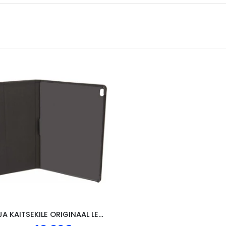
KAANED JA KAITSEKILE ORIGINAAL LENOVO P10, MUST