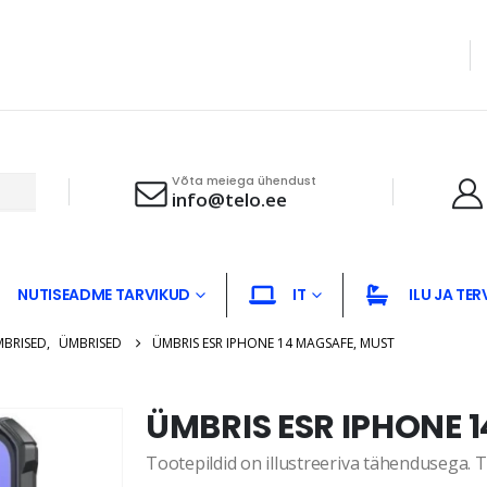
Võta meiega ühendust
info@telo.ee
NUTISEADME TARVIKUD
IT
ILU JA TER
MBRISED
,
ÜMBRISED
ÜMBRIS ESR IPHONE 14 MAGSAFE, MUST
ÜMBRIS ESR IPHONE 
Tootepildid on illustreeriva tähendusega. Te