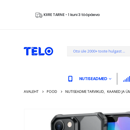
KIIRE TARNE - 1 kuni 3 tööpäeva
NUTISEADMED
AVALEHT
POOD
NUTISEADME TARVIKUD
,
KAANED JA Ü