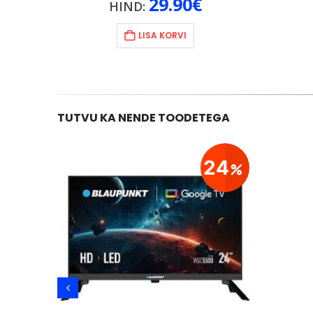
29.90
€
HIND:
LISA KORVI
TUTVU KA NENDE TOODETEGA
24
24