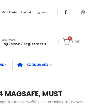
Minu konto
Kontakt
Logi sisse
0
Minu konto
0.00
€
Logi sisse / registreeru
VIS
KODU JA AED
14 MAGSAFE, MUST
gelik toote värv võib pisut erineda pildil olevast.