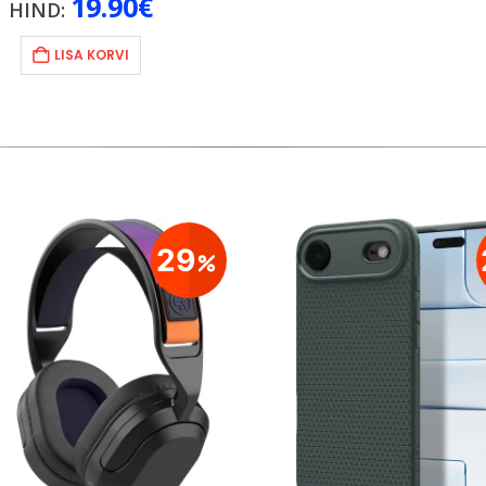
19.90
€
HIND:
LISA KORVI
29