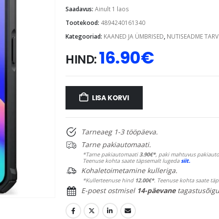
Saadavus:
Ainult 1 laos
Tootekood:
4894240161340
Kategooriad:
KAANED JA ÜMBRISED
,
NUTISEADME TARV
16.90
€
HIND:
LISA KORVI
Tarneaeg 1-3 tööpäeva.
Tarne pakiautomaati.
*Tarne pakiautomaati
3.90€*
, paki mahtuvus pakiauto
Teenuse kohta saate täpsemalt lugeda
siit.
Kohaletoimetamine kulleriga.
*Kullerteenuse hind
12.00€*
. Teenuse kohta saate tä
E-poest ostmisel
14-päevane
tagastusõigu