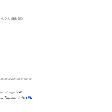
IKUD
,
ÜMBRISED
maati arvutatakse kassas.
psemalt lugeda
siit.
s. Täpsem info
siit.