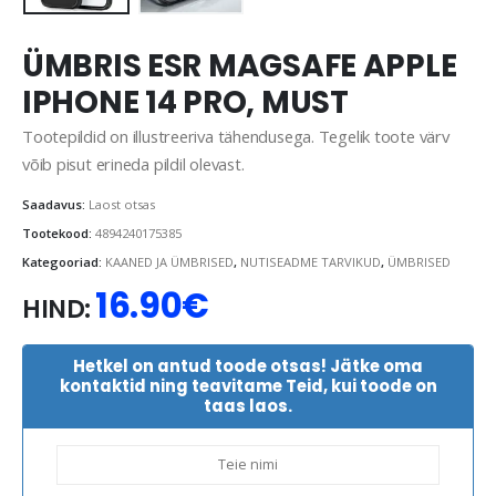
ÜMBRIS ESR MAGSAFE APPLE
IPHONE 14 PRO, MUST
Tootepildid on illustreeriva tähendusega. Tegelik toote värv
võib pisut erineda pildil olevast.
Saadavus:
Laost otsas
Tootekood:
4894240175385
Kategooriad:
KAANED JA ÜMBRISED
,
NUTISEADME TARVIKUD
,
ÜMBRISED
16.90
€
HIND:
Hetkel on antud toode otsas! Jätke oma
kontaktid ning teavitame Teid, kui toode on
taas laos.