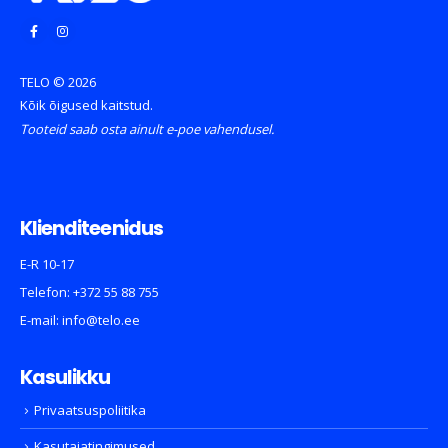
TELO © 2026
Kõik õigused kaitstud.
Tooteid saab osta ainult e-poe vahendusel.
Klienditeenidus
E-R 10-17
Telefon:
+372 55 88 755
E-mail:
info@telo.ee
Kasulikku
Privaatsuspoliitika
Kasutajatingimused