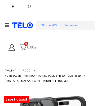
0
0.00
€
AVALEHT
POOD
NUTISEADME TARVIKUD
,
KAANED JA ÜMBRISED
,
ÜMBRISED
ÜMBRIS ESR MAGSAFE APPLE IPHONE 14 PRO, MUST
Laost otsas!