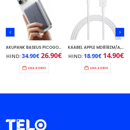
AKUPANK BASEUS PICOGO AM41 5000mAh, 20W, KAABEL USB-C 60W/30CM, HALL
KAABEL APPLE MD818ZM/A, 1M
ne
Algne
26.90
€
Praegune
Algne
14.90
€
Pr
34.90
€
18.90
€
HIND:
HIND:
hind
hind
hind
hi
une
oli:
on:
oli:
on
00€.
34.90€.
26.90€.
18.90€.
14
LISA KORVI
LISA KORVI
€.