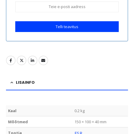
Telli teavitus
LISAINFO
Kaal
0.2 kg
Mõõtmed
150 × 100 × 40 mm
Tootja
ESR