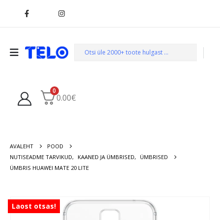
0
0.00
€
AVALEHT
POOD
NUTISEADME TARVIKUD
,
KAANED JA ÜMBRISED
,
ÜMBRISED
ÜMBRIS HUAWEI MATE 20 LITE
Laost otsas!