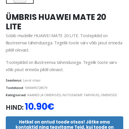
ÜMBRIS HUAWEI MATE 20
LITE
Sobib mudelile HUAWEI MATE 20 LITE. Tootepildid on
illustreeriva tähendusega. Tegelik toote värv võib pisut erineda
pildil olevast.
Tootepildid on illustreeriva tähendusega. Tegelik toote värv
võib pisut erineda pildil olevast.
Saadavus:
Laost otsas
Tootekood:
5900495728579
Kategooriad:
KAANED JA ÜMBRISED
,
NUTISEADME TARVIKUD
,
ÜMBRISED
10.90
€
HIND:
Hetkel on antud toode otsas! Jätke oma
kontaktid ning teavitame Teid, kui toode on