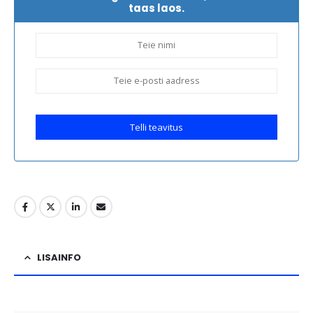
taas laos.
Telli teavitus
LISAINFO