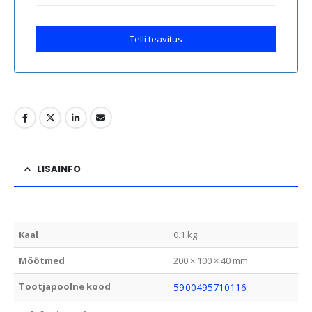
Telli teavitus
LISAINFO
Kaal
0.1 kg
Mõõtmed
200 × 100 × 40 mm
Tootjapoolne kood
5900495710116