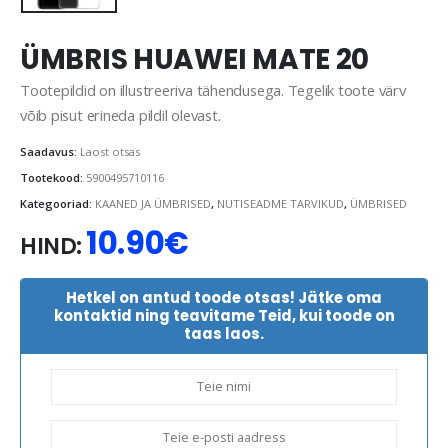
ÜMBRIS HUAWEI MATE 20
Tootepildid on illustreeriva tähendusega. Tegelik toote värv
võib pisut erineda pildil olevast.
Saadavus:
Laost otsas
Tootekood:
5900495710116
Kategooriad:
KAANED JA ÜMBRISED
,
NUTISEADME TARVIKUD
,
ÜMBRISED
10.90
€
HIND:
Hetkel on antud toode otsas! Jätke oma
kontaktid ning teavitame Teid, kui toode on
taas laos.