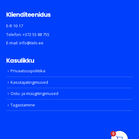
Klienditeenidus
E-R 10-17
Telefon:
+372 55 88 755
E-mail:
info@telo.ee
Kasulikku
Privaatsuspoliitika
Kasutajatingimused
Ostu- ja müügitingimused
Tagastamine
0