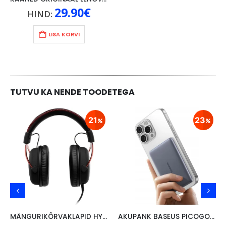
29.90
€
HIND:
LISA KORVI
TUTVU KA NENDE TOODETEGA
21
23
MÄNGURIKÕRVAKLAPID HYPERX CLOUD II, PUNANE
AKUPANK BASEUS PICOGO AM41 5000mAh, 20W, KAABEL USB-C 60W/30CM, HALL