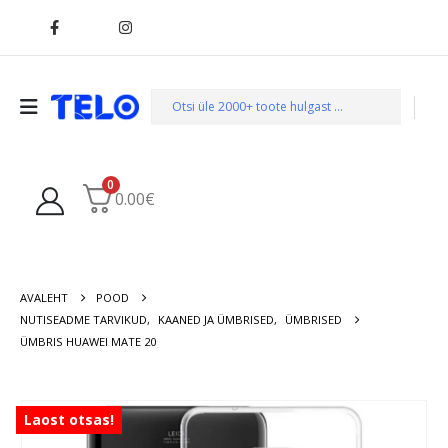
0
0.00
€
AVALEHT
POOD
NUTISEADME TARVIKUD
,
KAANED JA ÜMBRISED
,
ÜMBRISED
ÜMBRIS HUAWEI MATE 20
Laost otsas!