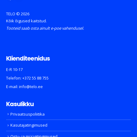
TELO © 2026
Kõik õigused kaitstud.
Tooteid saab osta ainult e-poe vahendusel.
Klienditeenidus
E-R 10-17
Telefon:
+372 55 88 755
E-mail:
info@telo.ee
Kasulikku
Privaatsuspoliitika
Kasutajatingimused
Ostu- ja müügitingimused