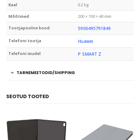
Kaal
0.2 kg
Mõõtmed
200 × 100 × 40 mm
Tootjapoolne kood
5900495791849
Telefoni tootja
Huawei
Telefoni mudel
P SMART Z
TARNEMEETODID/SHIPPING
SEOTUD TOOTED