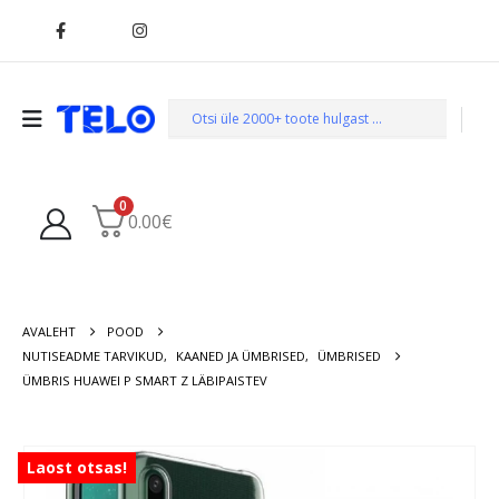
0
0.00
€
AVALEHT
POOD
NUTISEADME TARVIKUD
,
KAANED JA ÜMBRISED
,
ÜMBRISED
ÜMBRIS HUAWEI P SMART Z LÄBIPAISTEV
Laost otsas!