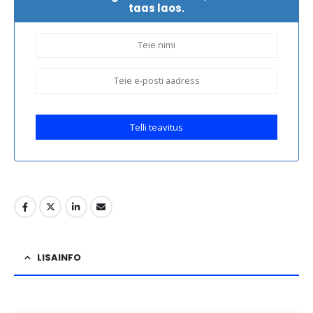
taas laos.
Telli teavitus
LISAINFO