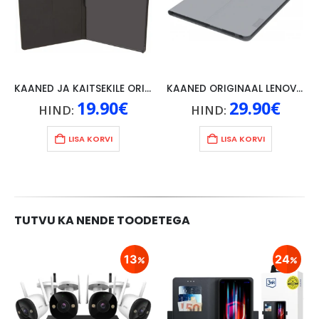
KAANED JA KAITSEKILE ORIGINAAL LENOVO P10, MUST
KAANED ORIGINAAL LENOVO TAB 4 10″, HALL
19.90
€
29.90
€
HIND:
HIND:
LISA KORVI
LISA KORVI
TUTVU KA NENDE TOODETEGA
13
24