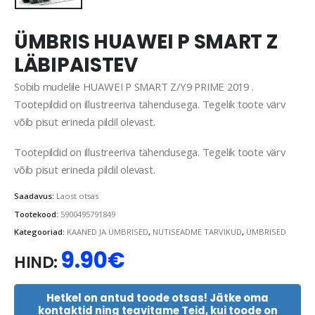
ÜMBRIS HUAWEI P SMART Z
LÄBIPAISTEV
Sobib mudelile HUAWEI P SMART Z/Y9 PRIME 2019 .
Tootepildid on illustreeriva tähendusega. Tegelik toote värv
võib pisut erineda pildil olevast.
Tootepildid on illustreeriva tähendusega. Tegelik toote värv
võib pisut erineda pildil olevast.
Saadavus:
Laost otsas
Tootekood:
5900495791849
Kategooriad:
KAANED JA ÜMBRISED
,
NUTISEADME TARVIKUD
,
ÜMBRISED
9.90
€
HIND:
Hetkel on antud toode otsas! Jätke oma
kontaktid ning teavitame Teid, kui toode on