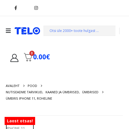
0
0.00
€
AVALEHT
POOD
NUTISEADME TARVIKUD
,
KAANED JA ÜMBRISED
,
ÜMBRISED
ÜMBRIS IPHONE 11, ROHELINE
Laost otsas!