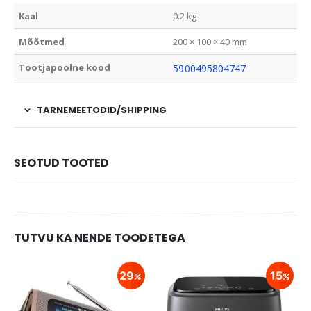
Kaal
0.2 kg
Mõõtmed
200 × 100 × 40 mm
Tootjapoolne kood
5900495804747
TARNEMEETODID/SHIPPING
SEOTUD TOOTED
TUTVU KA NENDE TOODETEGA
29
15