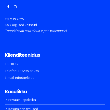
TELO © 2026
Kõik õigused kaitstud.
Tooteid saab osta ainult e-poe vahendusel.
Klienditeenidus
E-R 10-17
Telefon:
+372 55 88 755
E-mail:
info@telo.ee
Kasulikku
Privaatsuspoliitika
Kasutajatingimused