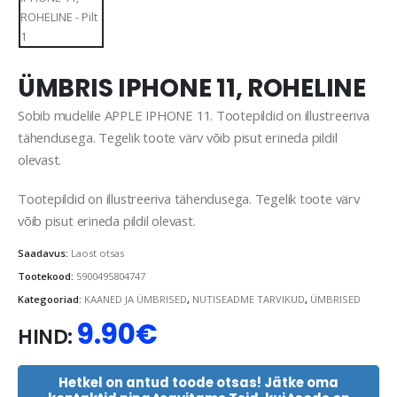
ÜMBRIS IPHONE 11, ROHELINE
Sobib mudelile APPLE IPHONE 11. Tootepildid on illustreeriva
tähendusega. Tegelik toote värv võib pisut erineda pildil
olevast.
Tootepildid on illustreeriva tähendusega. Tegelik toote värv
võib pisut erineda pildil olevast.
Saadavus:
Laost otsas
Tootekood:
5900495804747
Kategooriad:
KAANED JA ÜMBRISED
,
NUTISEADME TARVIKUD
,
ÜMBRISED
9.90
€
HIND:
Hetkel on antud toode otsas! Jätke oma