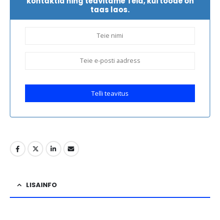
kontaktid ning teavitame Teid, kui toode on
taas laos.
Telli teavitus
LISAINFO