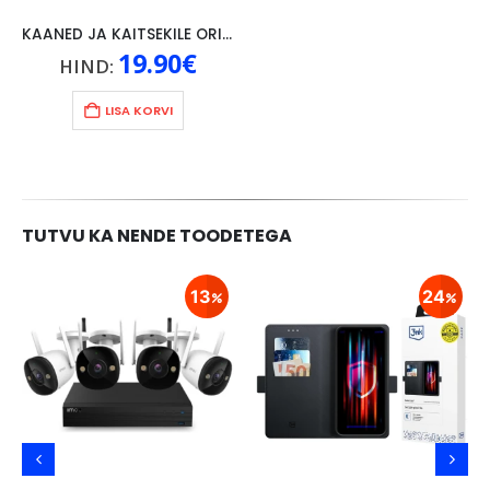
KAANED JA KAITSEKILE ORIGINAAL LENOVO P10, MUST
19.90
€
HIND:
LISA KORVI
TUTVU KA NENDE TOODETEGA
13
24