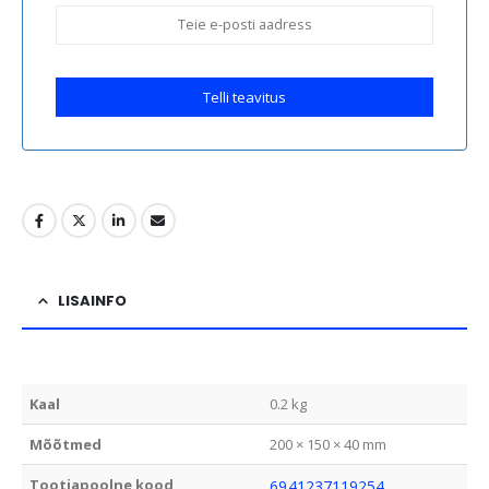
Telli teavitus
LISAINFO
Kaal
0.2 kg
Mõõtmed
200 × 150 × 40 mm
Tootjapoolne kood
6941237119254