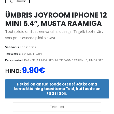
ÜMBRIS JOYROOM IPHONE 12
MINI 5.4″, MUSTA RAAMIGA
Tootepildid on illustreeriva tähendusega. Tegelik toote värv
võib pisut erineda pildil olevast.
Saadavus:
Laost otsas
Tootekood:
6941237119254
Kategooriad:
KAANED JA ÜMBRISED
,
NUTISEADME TARVIKUD
,
ÜMBRISED
9.90
€
HIND:
Hetkel on antud toode otsas! Jätke oma
kontaktid ning teavitame Teid, kui toode on
taas laos.