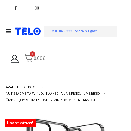
0
0.00
€
AVALEHT
POOD
NUTISEADME TARVIKUD
,
KAANED JA ÜMBRISED
,
ÜMBRISED
ÜMBRIS JOYROOM IPHONE 12 MINI 5.4″, MUSTA RAAMIGA
Laost otsas!