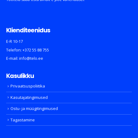
Klienditeenidus
E-R 10-17
Telefon:
+372 55 88 755
E-mail:
info@telo.ee
Kasulikku
Privaatsuspoliitika
Kasutajatingimused
Ostu- ja müügitingimused
Tagastamine