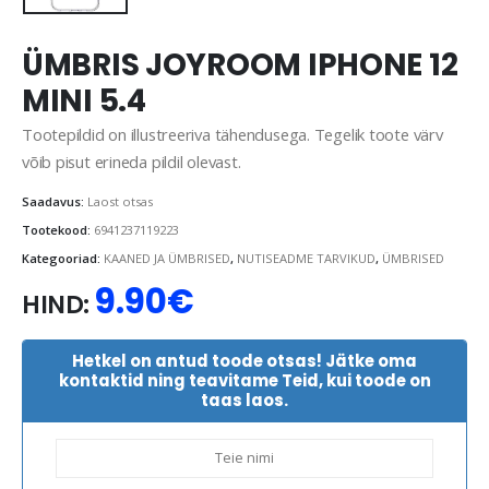
ÜMBRIS JOYROOM IPHONE 12
MINI 5.4
Tootepildid on illustreeriva tähendusega. Tegelik toote värv
võib pisut erineda pildil olevast.
Saadavus:
Laost otsas
Tootekood:
6941237119223
Kategooriad:
KAANED JA ÜMBRISED
,
NUTISEADME TARVIKUD
,
ÜMBRISED
9.90
€
HIND:
Hetkel on antud toode otsas! Jätke oma
kontaktid ning teavitame Teid, kui toode on
taas laos.