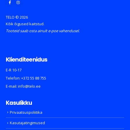
TELO © 2026
Kõik õigused kaitstud.
Tooteid saab osta ainult e-poe vahendusel.
Klienditeenidus
E-R 10-17
Telefon:
+372 55 88 755
E-mail:
info@telo.ee
Kasulikku
Privaatsuspoliitika
Kasutajatingimused