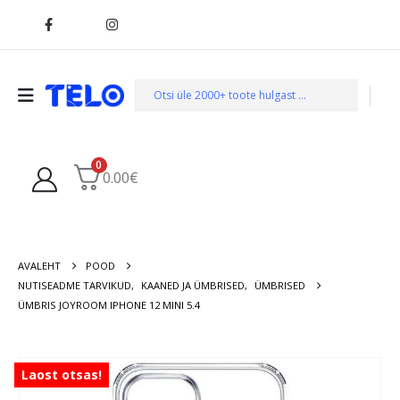
0
0.00
€
AVALEHT
POOD
NUTISEADME TARVIKUD
,
KAANED JA ÜMBRISED
,
ÜMBRISED
ÜMBRIS JOYROOM IPHONE 12 MINI 5.4
Laost otsas!