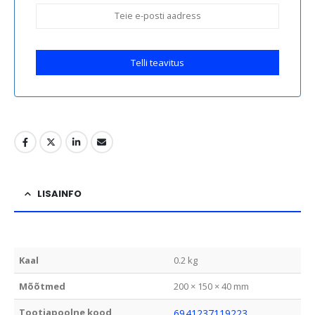
Telli teavitus
LISAINFO
Kaal
0.2 kg
Mõõtmed
200 × 150 × 40 mm
Tootjapoolne kood
6941237119223