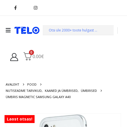
0
0.00
€
AVALEHT
POOD
NUTISEADME TARVIKUD
,
KAANED JA ÜMBRISED
,
ÜMBRISED
ÜMBRIS MAGNETIC SAMSUNG GALAXY A40
Laost otsas!