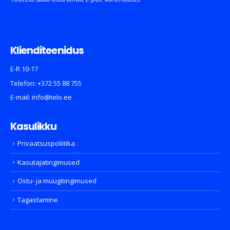
Klienditeenidus
E-R 10-17
Telefon:
+372 55 88 755
E-mail:
info@telo.ee
Kasulikku
Privaatsuspoliitika
Kasutajatingimused
Ostu- ja müügitingimused
Tagastamine