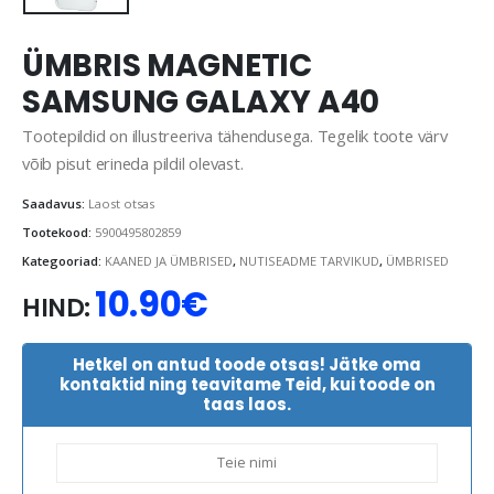
ÜMBRIS MAGNETIC
SAMSUNG GALAXY A40
Tootepildid on illustreeriva tähendusega. Tegelik toote värv
võib pisut erineda pildil olevast.
Saadavus:
Laost otsas
Tootekood:
5900495802859
Kategooriad:
KAANED JA ÜMBRISED
,
NUTISEADME TARVIKUD
,
ÜMBRISED
10.90
€
HIND:
Hetkel on antud toode otsas! Jätke oma
kontaktid ning teavitame Teid, kui toode on
taas laos.