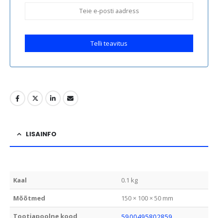
Telli teavitus
LISAINFO
Kaal
0.1 kg
Mõõtmed
150 × 100 × 50 mm
Tootjapoolne kood
5900495802859