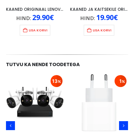
KAANED ORIGINAAL LENOVO TAB 4 10″, HALL
KAANED JA KAITSEKILE ORIGINAAL LENOVO P10, MUST
29.90
€
19.90
€
HIND:
HIND:
LISA KORVI
LISA KORVI
TUTVU KA NENDE TOODETEGA
13
1